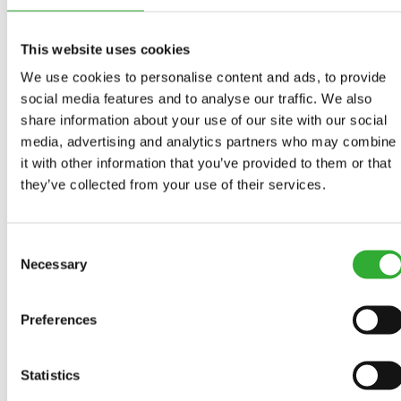
KG
2
DODATKOWY BALAST TYLNY, 29 KG
ODKRYJ
DODATKOWY
X
This website uses cookies
BALAST
40
TYLNY,
We use cookies to personalise content and ads, to provide
KG
social media features and to analyse our traffic. We also
29
DŹWIĘKOWY SYGNALIZATOR COFANIA
ODKRYJ
DŹWIĘKOWY
share information about your use of our site with our social
KG
SYGNALIZATOR
media, advertising and analytics partners who may combine
COFANIA
it with other information that you’ve provided to them or that
they’ve collected from your use of their services.
ZAWÓR PRZECIWPOŚLIZGOWY
ODKRYJ
ZAWÓR
PRZECIWPOŚLIZG
Consent
Necessary
Selection
FUNKCJA “HYDRAULICZNEGO DYFERENCJAŁU”
ODKRYJ
FUNKCJA
“HYDRAULICZNEGO
Preferences
DYFERENCJAŁU”
DODATKOWE, PODWÓJNE WYJŚCIE
ODKRYJ
HYDRAULICZNE Z PRZODU (BEZ HYDR Z TYŁU)
DODATKOWE,
Statistics
PODWÓJNE