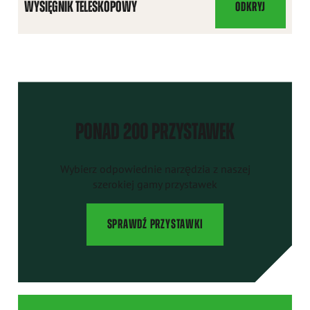
WYSIĘGNIK TELESKOPOWY
ODKRYJ
WYSIĘGNIK
TELESKOPOWY
PONAD 200 PRZYSTAWEK
Wybierz odpowiednie narzędzia z naszej
szerokiej gamy przystawek
SPRAWDŹ PRZYSTAWKI