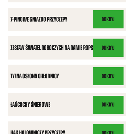
ŚWIATEŁ
DROGOWYCH
7-PINOWE GNIAZDO PRZYCZEPY
ODKRYJ
7-
PINOWE
GNIAZDO
PRZYCZEPY
ZESTAW ŚWIATEŁ ROBOCZYCH NA RAMIE ROPS
ODKRYJ
ZESTAW
ŚWIATEŁ
ROBOCZYCH
NA
TYLNA OSŁONA CHŁODNICY
ODKRYJ
TYLNA
RAMIE
OSŁONA
ROPS
CHŁODNICY
ŁAŃCUCHY ŚNIEGOWE
ODKRYJ
ŁAŃCUCHY
ŚNIEGOWE
HAK HOLOWNICZY PRZYCZEPY
ODKRYJ