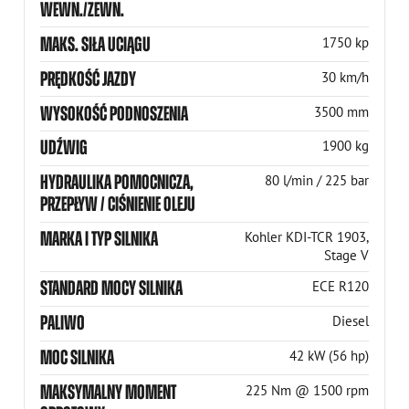
WEWN./ZEWN.
MAKS. SIŁA UCIĄGU
1750 kp
PRĘDKOŚĆ JAZDY
30 km/h
WYSOKOŚĆ PODNOSZENIA
3500 mm
UDŹWIG
1900 kg
HYDRAULIKA POMOCNICZA,
80 l/min / 225 bar
PRZEPŁYW / CIŚNIENIE OLEJU
MARKA I TYP SILNIKA
Kohler KDI-TCR 1903,
Stage V
STANDARD MOCY SILNIKA
ECE R120
PALIWO
Diesel
MOC SILNIKA
42 kW (56 hp)
MAKSYMALNY MOMENT
225 Nm @ 1500 rpm