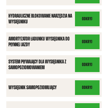
HYDRAULICZNE BLOKOWANIE NARZĘDZIA NA
ODKRYJ
WYSIĘGNIKU
HYDRAULICZNE
BLOKOWANIE
NARZĘDZIA
AMORTYZATOR ŁADUNKU WYSIĘGNIKA DO
NA
ODKRYJ
PŁYNNEJ JAZDY
AMORTYZATOR
WYSIĘGNIKU
ŁADUNKU
WYSIĘGNIKA
SYSTEM PŁYWAJĄCY DLA WYSIĘGNIKA Z
DO
ODKRYJ
SAMOPOZIOMOWANIEM
SYSTEM
PŁYNNEJ
PŁYWAJĄCY
JAZDY
DLA
WYSIĘGNIKA
WYSIĘGNIK SAMOPOZIOMUJĄCY
ODKRYJ
WYSIĘGNIK
Z
SAMOPOZIOMUJĄ
SAMOPOZIOMOWA