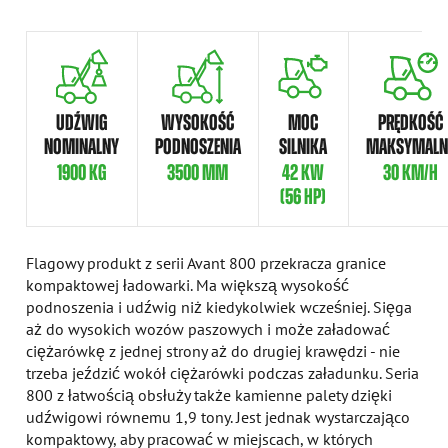
UDŹWIG
WYSOKOŚĆ
MOC
PRĘDKOŚĆ
NOMINALNY
PODNOSZENIA
SILNIKA
MAKSYMALN
1900 KG
3500 MM
42 KW
30 KM/H
(56 HP)
Flagowy produkt z serii Avant 800 przekracza granice
kompaktowej ładowarki. Ma większą wysokość
podnoszenia i udźwig niż kiedykolwiek wcześniej. Sięga
aż do wysokich wozów paszowych i może załadować
ciężarówkę z jednej strony aż do drugiej krawędzi - nie
trzeba jeździć wokół ciężarówki podczas załadunku. Seria
800 z łatwością obsłuży także kamienne palety dzięki
udźwigowi równemu 1,9 tony. Jest jednak wystarczająco
kompaktowy, aby pracować w miejscach, w których