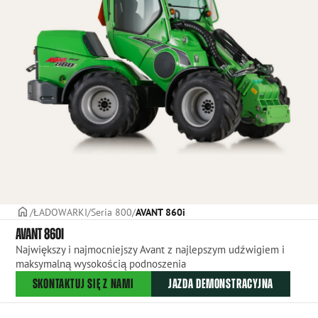
STRONA TYTUŁOWA
ŁADOWARKI
Seria 800
AVANT 860i
AVANT 860I
Największy i najmocniejszy Avant z najlepszym udźwigiem i
maksymalną wysokością podnoszenia
SKONTAKTUJ SIĘ Z NAMI
JAZDA DEMONSTRACYJNA