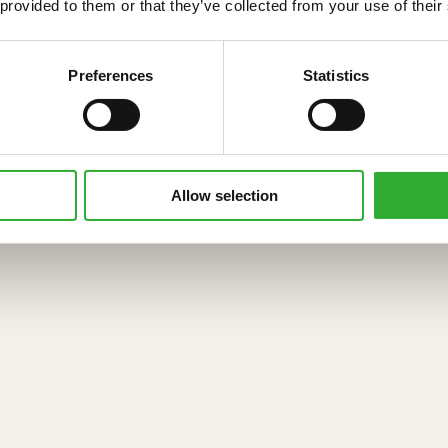
 provided to them or that they’ve collected from your use of their
SÉRIE 800
Preferences
Statistics
A maior e a mais forte
APACIDADE DE
ALTURA DE
VELOCIDADE
POTÊNCIA D
ELEVAÇÃO
ELEVAÇÃO
MÁXIMA
MOTOR
Allow selection
1900 KG
3,5 M
30 KM/H
56 HP