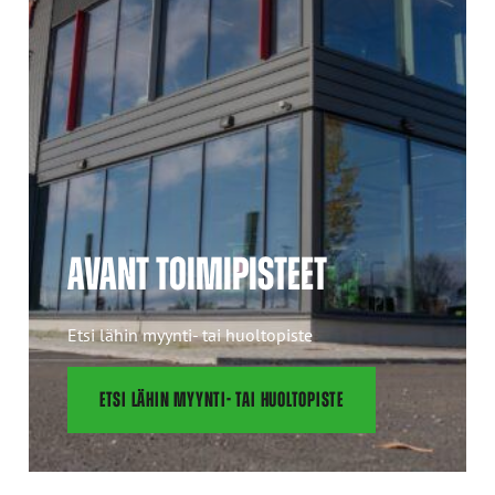
AVANT TOIMIPISTEET
Etsi lähin myynti- tai huoltopiste
ETSI LÄHIN MYYNTI- TAI HUOLTOPISTE