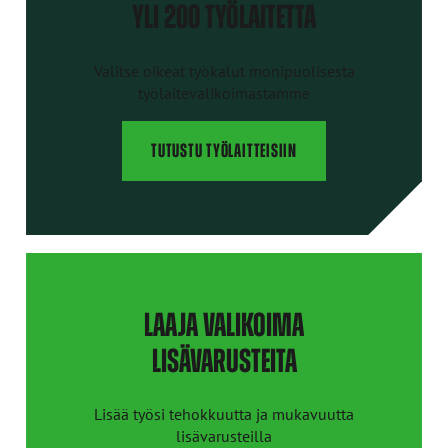
YLI 200 TYÖLAITETTA
Valitse oikeat työkalut monipuolisesta
työlaitevalikoimastamme
TUTUSTU TYÖLAITTEISIIN
LAAJA VALIKOIMA
LISÄVARUSTEITA
Lisää työsi tehokkuutta ja mukavuutta
lisävarusteilla