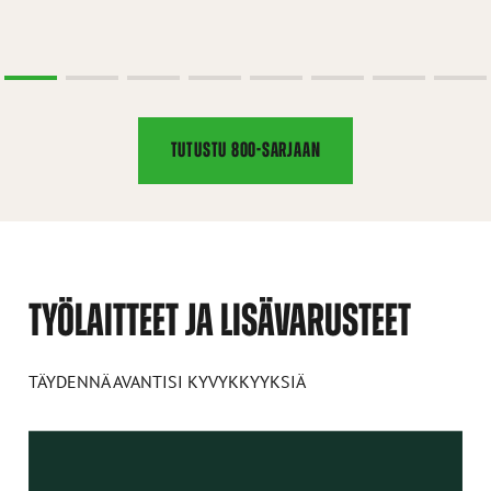
TUTUSTU 800-SARJAAN
TYÖLAITTEET JA LISÄVARUSTEET
TÄYDENNÄ AVANTISI KYVYKKYYKSIÄ