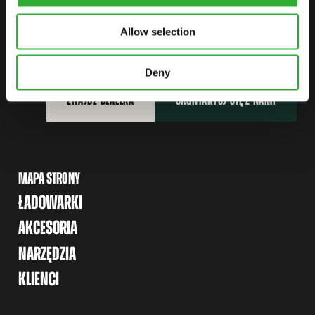
ZACZNIJ SWOJĄ PRZYGODĘ Z
AVANT
Allow selection
Deny
ZNAJDŹ DEALERA
SKONTAKTUJ SIĘ Z NAMI
MAPA STRONY
ŁADOWARKI
AKCESORIA
NARZĘDZIA
KLIENCI