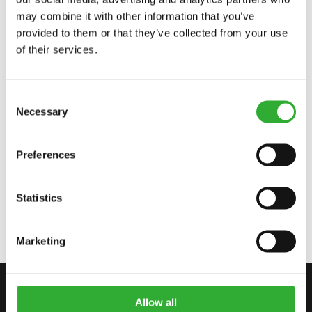
DOSTĘPNE OPCJE
may combine it with other information that you’ve
provided to them or that they’ve collected from your use
of their services.
HYDRAULIC ATTACHMENT COUPLING PLATE, 500-600, E500
SERIES
A450469
Consent
Necessary
Selection
HYDRAULIC ATTACHMENT COUPLING PLATE, 700 SERIES
A450470
Preferences
HYDRAULIC ATTACHMENT COUPLING PLATE, 800 SERIES
Statistics
A460242
Marketing
SKONTAKTUJ SIĘ Z NAMI
Allow all