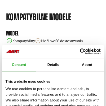
KOMPATYBILNE MODELE
MODEL
Niekompatybilny
Niekompatybilny
Niekompatybilny
Niekompatybilny
Kompatybilny
Kompatybilny
Kompatybilny
Kompatybilny
Kompatybilny
Kompatybilny
Kompatybilny
Kompatybilny
Kompatybilny
Kompatybilny
Kompatybilny
Kompatybilny
Kompatybilny
Kompatybilny
Kompatybilny
Możliwość dostosowania
Niekompatybilny
Kompatybilny
Kompatybilny
Kompatybilny
Kompatybilny
Kompatybilny
Kompatybilny
Kompatybilny
Kompatybilny
Kompatybilny
220
225
420
423
520
523
528
530
635
635i
640
640i
645i
650i
735
735i
745
750
Consent
Details
About
755i
760i
845
850
855i
860i
e513
e527
e727
This website uses cookies
We use cookies to personalise content and ads, to
provide social media features and to analyse our traffic.
We also share information about your use of our site with
our social media, advertising and analytics partners who