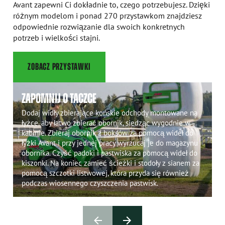
Avant zapewni Ci dokładnie to, czego potrzebujesz. Dzięki
różnym modelom i ponad 270 przystawkom znajdziesz
odpowiednie rozwiązanie dla swoich konkretnych
potrzeb i wielkości stajni.
ZOBACZ PRZYSTAWKI
ZAPOMNIJ O TACZCE
Dodaj widły zbierające końskie odchody montowane na
łyżce, aby łatwo zbierać obornik, siedząc wygodnie w
kabinie. Zbieraj obornik z boksów za pomocą wideł do
łyżki Avant i przy jednej pracy wyrzucaj je do magazynu
obornika. Czyść padoki i pastwiska za pomocą wideł do
kiszonki. Na koniec zamieć ścieżki i stodoły z sianem za
pomocą szczotki listwowej, która przyda się również
podczas wiosennego czyszczenia pastwisk.