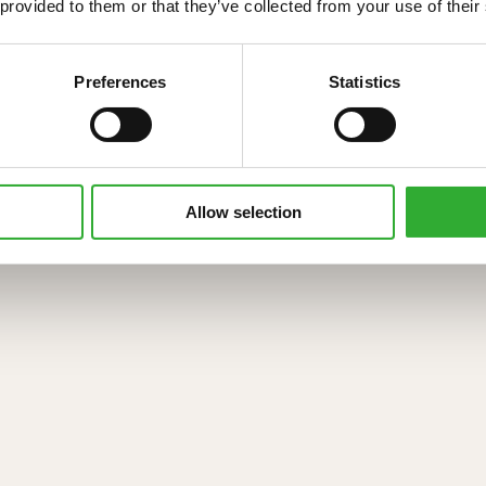
AVANT 423
 provided to them or that they’ve collected from your use of their
UDŹWIG
WYSOKOŚĆ
PRĘDKOŚĆ
MOC SILNIK
Preferences
Statistics
NOMINALNY
PODNOSZENIA
MAKSYMALNA
16 KW (22 HV
550 KG
2750 MM
12 KM/H
Allow selection