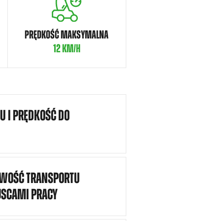
PRĘDKOŚĆ MAKSYMALNA
12 KM/H
U I PRĘDKOŚĆ DO
TWOŚĆ TRANSPORTU
JSCAMI PRACY