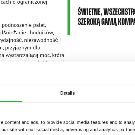
scach o ograniczonej
ŚWIETNE, WSZECHSTR
SZEROKĄ GAMĄ KOMPA
o podnoszenie palet,
odśnieżanie chodników,
wydajność, niezawodność i
, przyjaznym dla
a wystarczającą moc, która
y przez cały rok. Moc serii
gi większości przystawek
Details
e content and ads, to provide social media features and to analy
 our site with our social media, advertising and analytics partn