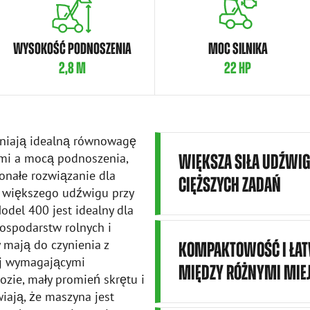
WYSOKOŚĆ PODNOSZENIA
MOC SILNIKA
2,8 M
22 HP
wniają idealną równowagę
mi a mocą podnoszenia,
WIĘKSZA SIŁA UDŹWIG
onałe rozwiązanie dla
CIĘŻSZYCH ZADAŃ
ą większego udźwigu przy
odel 400 jest idealny dla
gospodarstw rolnych i
 mają do czynienia z
KOMPAKTOWOŚĆ I ŁA
ej wymagającymi
MIĘDZY RÓŻNYMI MIE
zie, mały promień skrętu i
iają, że maszyna jest