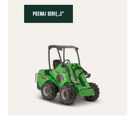
POZNAJ SERIĘ „E”