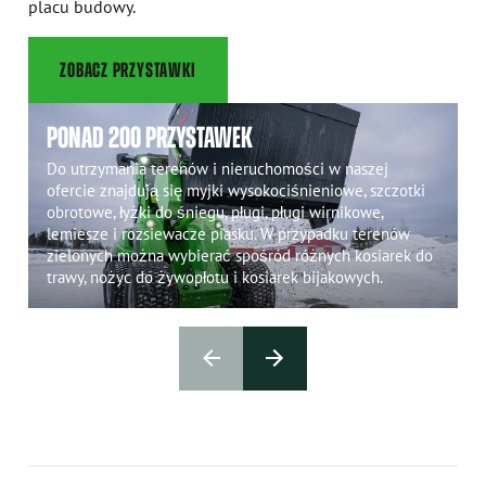
placu budowy.
ZOBACZ PRZYSTAWKI
PONAD 200 PRZYSTAWEK
Do utrzymania terenów i nieruchomości w naszej
ofercie znajdują się myjki wysokociśnieniowe, szczotki
obrotowe, łyżki do śniegu, pługi, pługi wirnikowe,
lemiesze i rozsiewacze piasku. W przypadku terenów
zielonych można wybierać spośród różnych kosiarek do
trawy, nożyc do żywopłotu i kosiarek bijakowych.