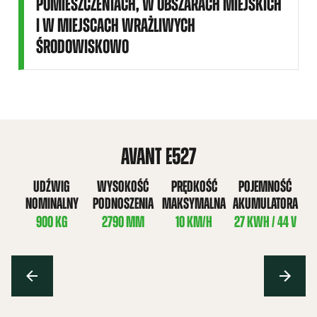
POMIESZCZENIACH, W OBSZARACH MIEJSKICH
I W MIEJSCACH WRAŻLIWYCH
ŚRODOWISKOWO
AVANT E527
UDŹWIG
WYSOKOŚĆ
PRĘDKOŚĆ
POJEMNOŚĆ
NOMINALNY
PODNOSZENIA
MAKSYMALNA
AKUMULATORA
900 KG
2790 MM
10 KM/H
27 KWH / 44 V