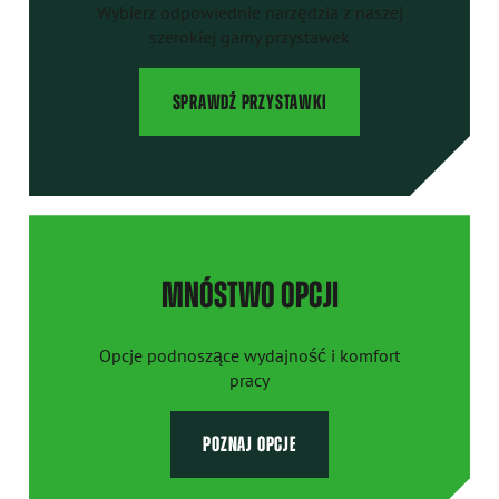
Wybierz odpowiednie narzędzia z naszej
szerokiej gamy przystawek
SPRAWDŹ PRZYSTAWKI
MNÓSTWO OPCJI
Opcje podnoszące wydajność i komfort
pracy
POZNAJ OPCJE