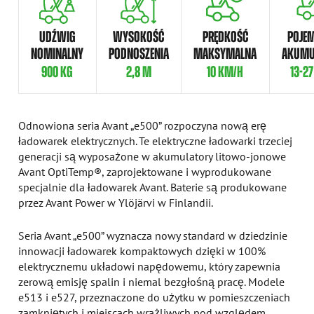
UDŹWIG
WYSOKOŚĆ
PRĘDKOŚĆ
POJE
NOMINALNY
PODNOSZENIA
MAKSYMALNA
AKUMU
900 KG
2,8 M
10 KM/H
13-2
Odnowiona seria Avant „e500” rozpoczyna nową erę
ładowarek elektrycznych. Te elektryczne ładowarki trzeciej
generacji są wyposażone w akumulatory litowo-jonowe
Avant OptiTemp®, zaprojektowane i wyprodukowane
specjalnie dla ładowarek Avant. Baterie są produkowane
przez Avant Power w Ylöjärvi w Finlandii.
Seria Avant „e500” wyznacza nowy standard w dziedzinie
innowacji ładowarek kompaktowych dzięki w 100%
elektrycznemu układowi napędowemu, który zapewnia
zerową emisję spalin i niemal bezgłośną pracę. Modele
e513 i e527, przeznaczone do użytku w pomieszczeniach
zamkniętych i miejscach wrażliwych pod względem