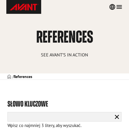
Skip
Avant
Country
Men
to
Tecno
menu
content
Poland
REFERENCES
SEE AVANT’S IN ACTION
STRONA TYTUŁOWA
References
SŁOWO KLUCZOWE
Wyczy
wyszu
Wpisz co najmniej 3 litery, aby wyszukać.