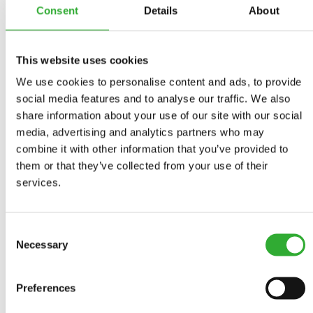
otaczających posiadłość.
Consent
Details
About
Avant 855i
:
najnowszy nabytek, wykorzystywany do
najcięższych prac, takich jak przesadzanie dużych
drzew. „Kiedyś potrzebowaliśmy ciężarówki, aby
This website uses cookies
przetransportować drzewo o wysokości 15–16
We use cookies to personalise content and ads, to provide
metrów. Teraz dzięki większym kołom i większemu
social media features and to analyse our traffic. We also
udźwigowi możemy zrobić przy użyciu 855i.
share information about your use of our site with our social
Oszczędza to zarówno czas, jak i pieniądze”.
media, advertising and analytics partners who may
combine it with other information that you’ve provided to
them or that they’ve collected from your use of their
3 KLUCZOWE KORZYŚCI ZE STOSOWANIA
services.
MASZYN AVANT W POSIADŁOŚCI WIDOOIE
ESTATE
Consent
Necessary
Selection
Pełny napęd hydrauliczny
– w odróżnieniu od wielu
konkurencyjnych maszyn, które nadal korzystają z osi i
Preferences
przekładni mechanicznych, Avant wykorzystuje cztery
oddzielne silniki hydrauliczne. Zapewniają one