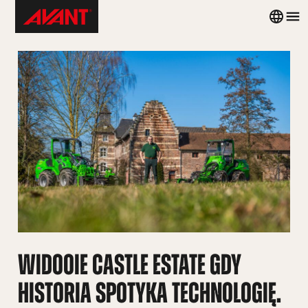
Skip
Avant
Country
Me
to
Tecno
menu
content
Poland
WIDOOIE CASTLE ESTATE GDY
HISTORIA SPOTYKA TECHNOLOGIĘ.