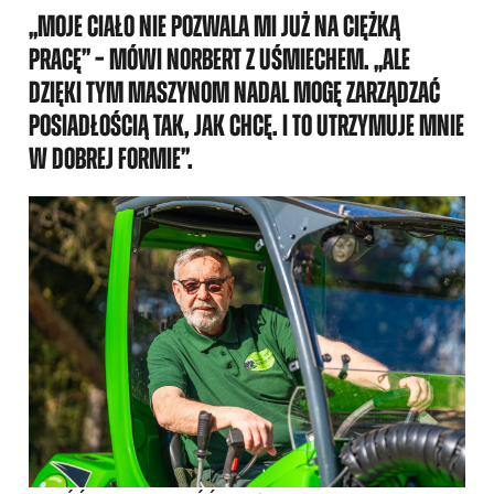
„MOJE CIAŁO NIE POZWALA MI JUŻ NA CIĘŻKĄ
PRACĘ” – MÓWI NORBERT Z UŚMIECHEM. „ALE
DZIĘKI TYM MASZYNOM NADAL MOGĘ ZARZĄDZAĆ
POSIADŁOŚCIĄ TAK, JAK CHCĘ. I TO UTRZYMUJE MNIE
W DOBREJ FORMIE”.