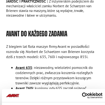
JAKOŚĆ I PRAKTYCZNOŚĆ
| Z inżynierskim podejściem do
mechanizacji właściciel zamku Norbert de Schaetzen van
Brienen stawia na maszyny, które są wydajne, trwałe,
niezawodne i łatwe w utrzymaniu.
AVANT DO KAŻDEGO ZADANIA
Z biegiem lat flota maszyn firmy Avant w posiadłości
rozrosła się. Norbert de Schaetzen van Brienen korzysta
dziś z trzech modeli: 635, 760i i najnowszego 855i.
Avant 635
: niezawodny, wieloletni pomocnik do
codziennych prac, zwłaszcza koszenia rozległych
terenów. Dzięki różnym przystawkom koszącym
trawniki zawsze wyglądają perfekcyjnie.
Avant 760i
: kupiony, gdy 635 zaczął osiągać
granice swoich możliwości. Większa stabilność i
moc okazały się nieocenione przy przycinaniu
imponujących, kilometrowych żywopłotów z głogu