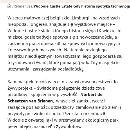
STRONA TYTUŁOWA
References
Widooie Castle Estate Gdy historia spotyka technologi
W sercu malowniczej belgijskiej Limburgii, na wzgórzach
nieopodal Tongeren, znajduje się wyjątkowe miejsce –
Widooie Castle Estate, którego historia sięga IX wieku. To
miejsce, gdzie tradycja spotyka się z nowoczesnością, a
codzienna praca opiera się na sprawnych, innowacyjnych
i niezawodnych maszynach. Na terenie rozległego
majątku nieodłącznymi towarzyszami jego gospodarza są
trzy ładowarki Avant, które pomagają w każdym aspekcie
utrzymania i zarządzania posiadłością.
Sam majątek to coś więcej niż zabytkowa przestrzeń. To
żywy projekt – świadome połączenie dziedzictwa
przodków i spojrzenia w przyszłość.
Norbert de
Schaetzen van Brienen
,. właściciel zamku, rycerz i
zarządca posiadłości, odziedziczył zamiłowanie do ziemi i
przyrody po swoim dziadku. Przez lata przeobraził
Widooie z otwartej łąki w przemyślany, ekologiczny park
pełen alejek, nasadzeń i żywopłotów.