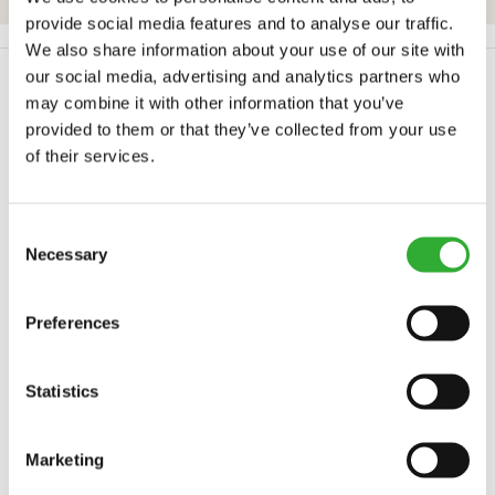
provide social media features and to analyse our traffic.
STRONA TYTUŁOWA
Akcesoria
Łańcuchy śniegowe
We also share information about your use of our site with
our social media, advertising and analytics partners who
may combine it with other information that you’ve
provided to them or that they’ve collected from your use
KOMPATYBILNE MODELE
of their services.
MODEL
Consent
Kompatybilny
Kompatybilny
Kompatybilny
Kompatybilny
Kompatybilny
Kompatybilny
Kompatybilny
Kompatybilny
Kompatybilny
Kompatybilny
Kompatybilny
Kompatybilny
Kompatybilny
Kompatybilny
Kompatybilny
Kompatybilny
Kompatybilny
Kompatybilny
Necessary
Kompatybilny
Możliwość dostosowania
Selection
Niekompatybilny
Preferences
Kompatybilny
Kompatybilny
Kompatybilny
Kompatybilny
Kompatybilny
Kompatybilny
Kompatybilny
Kompatybilny
Kompatybilny
Kompatybilny
220
225
420
423
520
523
525LPG
528
530
630
635
635i
640
640i
645i
650i
735
735i
Statistics
745
750
755i
760i
845
850
855i
860i
e513
e527
Marketing