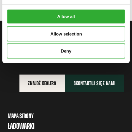
Allow all
SKONTAKTUJ SIĘ Z NAMI
Allow selection
ZACZNIJ SWOJĄ PRZYGODĘ Z
Deny
AVANT
ZNAJDŹ DEALERA
SKONTAKTUJ SIĘ Z NAMI
MAPA STRONY
ŁADOWARKI