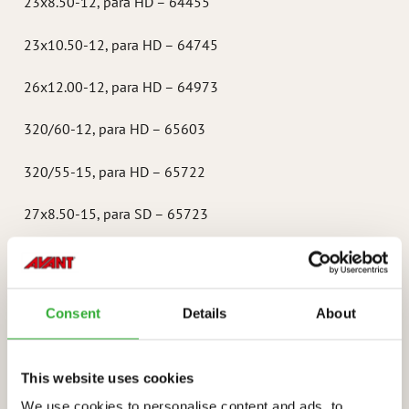
23x8.50-12, para HD – 64455
23x10.50-12, para HD – 64745
26x12.00-12, para HD – 64973
320/60-12, para HD – 65603
320/55-15, para HD – 65722
27x8.50-15, para SD – 65723
380/55-17, para HD – A445685
*Do tylnych kół serii 200
Consent
Details
About
KONTAKT ZE SPRZEDAŻĄ
This website uses cookies
We use cookies to personalise content and ads, to