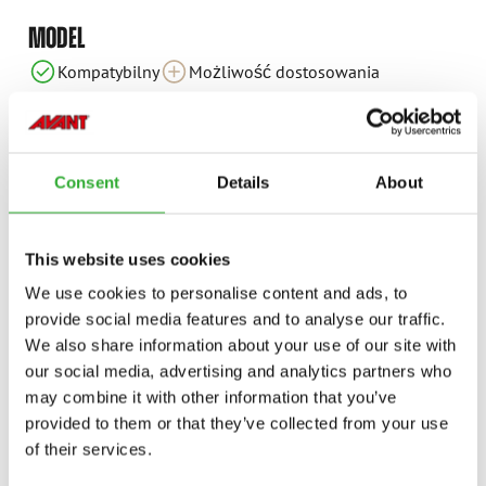
MODEL
a
a
Kompatybilny
Kompatybilny
Kompatybilny
Kompatybilny
Kompatybilny
Kompatybilny
Kompatybilny
Kompatybilny
Kompatybilny
Kompatybilny
Kompatybilny
Kompatybilny
Kompatybilny
Kompatybilny
Kompatybilny
Kompatybilny
Kompatybilny
Możliwość dostosowania
M
o
ż
l
i
w
o
ś
ć
d
o
s
t
o
s
o
w
a
n
i
M
o
ż
l
i
w
o
ś
ć
d
o
s
t
o
s
o
w
a
n
i
Niekompatybilny
Kompatybilny
Kompatybilny
Kompatybilny
Kompatybilny
Kompatybilny
Kompatybilny
Kompatybilny
220
225
423
523
528
530
630
635
635i
640
640i
645i
650i
735
735i
745
750
755i
Consent
Details
About
760i
845
850
855i
860i
e513
e527
This website uses cookies
We use cookies to personalise content and ads, to
provide social media features and to analyse our traffic.
We also share information about your use of our site with
DOSTĘPNE OPCJE
our social media, advertising and analytics partners who
may combine it with other information that you’ve
provided to them or that they’ve collected from your use
of their services.
ZACZEP KULOWY 50 MM
A417323