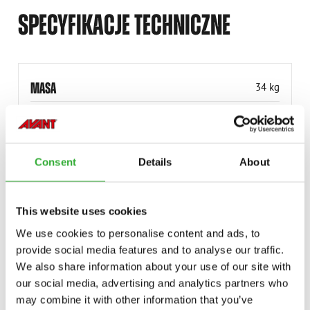
SPECYFIKACJE TECHNICZNE
MASA
34 kg
NUMER PRODUKTU
A35592
Consent
Details
About
This website uses cookies
KOMPATYBILNE MODELE
We use cookies to personalise content and ads, to
provide social media features and to analyse our traffic.
We also share information about your use of our site with
MODEL
our social media, advertising and analytics partners who
Kompatybilny
Możliwość dostosowania
may combine it with other information that you’ve