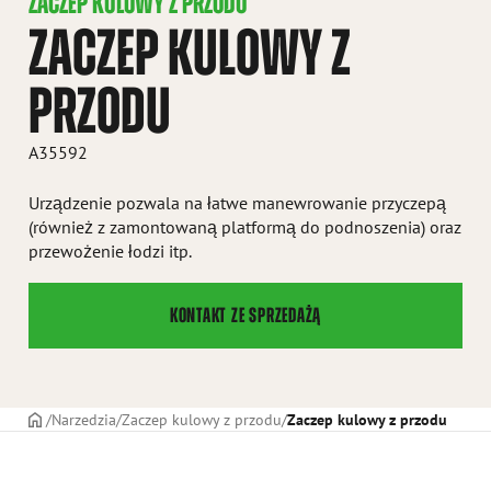
ZACZEP KULOWY Z PRZODU
ZACZEP KULOWY Z
PRZODU
A35592
Urządzenie pozwala na łatwe manewrowanie przyczepą
(również z zamontowaną platformą do podnoszenia) oraz
przewożenie łodzi itp.
KONTAKT ZE SPRZEDAŻĄ
STRONA TYTUŁOWA
Narzedzia
Zaczep kulowy z przodu
Zaczep kulowy z przodu