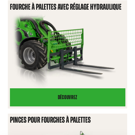
PALETTES
FOURCHE À PALETTES AVEC RÉGLAGE HYDRAULIQUE
DÉCOUVREZ
FOURCHE
À
PALETTES
PINCES POUR FOURCHES À PALETTES
AVEC
RÉGLAGE