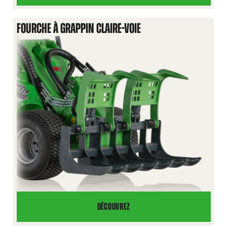
INDUSTRIEL
À
FOURCHE À GRAPPIN CLAIRE-VOIE
GRAPPINS
DÉCOUVREZ
FOURCHE
À