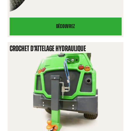
DÉCOUVREZ
CROCHET
D’ATTELAGE
À
CROCHET D’ATTELAGE HYDRAULIQUE
L’AVANT