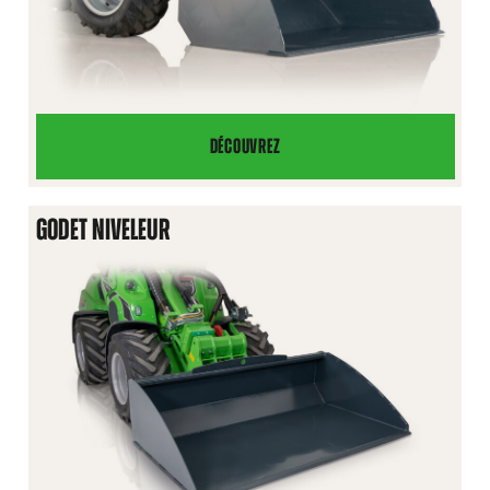
DÉCOUVREZ
GODET
À
MATIÈRES
GODET NIVELEUR
LÉGÈRES