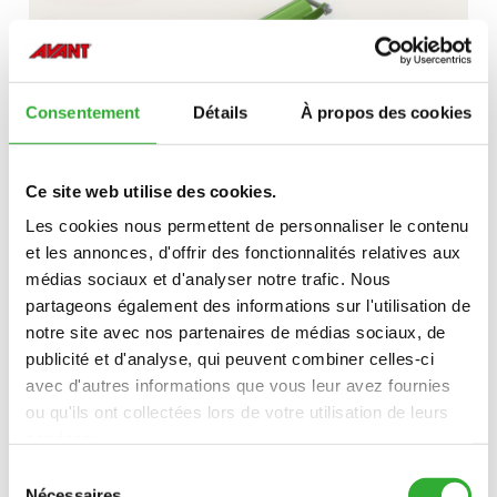
HYDRAULIQUE
Consentement
Détails
À propos des cookies
Ce site web utilise des cookies.
Les cookies nous permettent de personnaliser le contenu
et les annonces, d'offrir des fonctionnalités relatives aux
DÉCOUVREZ
médias sociaux et d'analyser notre trafic. Nous
PINCES
partageons également des informations sur l'utilisation de
POUR
notre site avec nos partenaires de médias sociaux, de
FOURCHES
PINCE À BOIS
publicité et d'analyse, qui peuvent combiner celles-ci
À
avec d'autres informations que vous leur avez fournies
PALETTES
ou qu'ils ont collectées lors de votre utilisation de leurs
services.
Sélection
Nécessaires