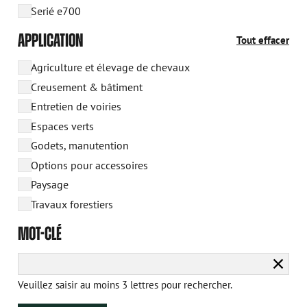
Serié e700
APPLICATION
Tout effacer
Agriculture et élevage de chevaux
Creusement & bâtiment
Entretien de voiries
Espaces verts
Godets, manutention
Options pour accessoires
Paysage
Travaux forestiers
MOT-CLÉ
Efface
la
Veuillez saisir au moins 3 lettres pour rechercher.
reche