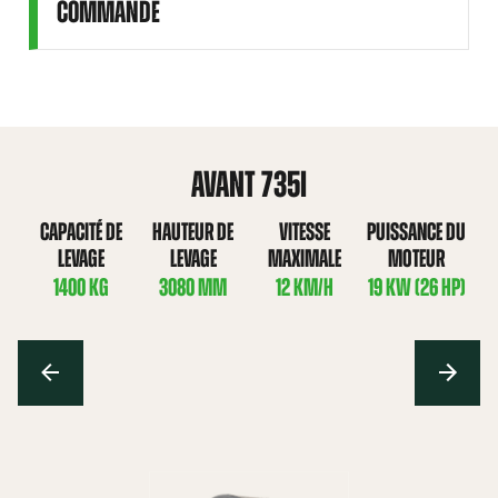
COMMANDE
AVANT 735I
CAPACITÉ DE
HAUTEUR DE
VITESSE
PUISSANCE DU
LEVAGE
LEVAGE
MAXIMALE
MOTEUR
1400 KG
3080 MM
12 KM/H
19 KW (26 HP)