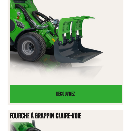
DÉCOUVREZ
GODET
INDUSTRIEL
À
FOURCHE À GRAPPIN CLAIRE-VOIE
GRAPPINS