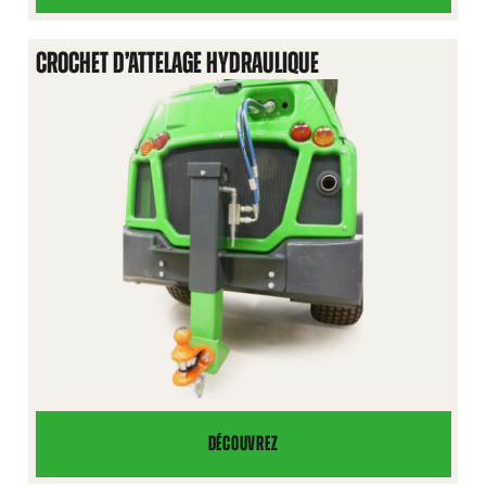
D’ATTELAGE
À
CROCHET D’ATTELAGE HYDRAULIQUE
L’AVANT
DÉCOUVREZ
CROCHET
D’ATTELAGE