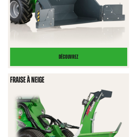
DÉCOUVREZ
GODET
À
NEIGE
FRAISE À NEIGE
AVEC
AILES