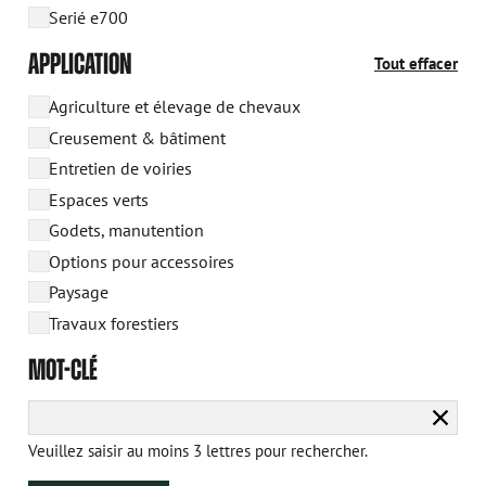
Serié e700
APPLICATION
Tout effacer
Agriculture et élevage de chevaux
Creusement & bâtiment
Entretien de voiries
Espaces verts
Godets, manutention
Options pour accessoires
Paysage
Travaux forestiers
MOT-CLÉ
Efface
la
Veuillez saisir au moins 3 lettres pour rechercher.
reche