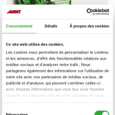
Consentement
Détails
À propos des cookies
Ce site web utilise des cookies.
Les cookies nous permettent de personnaliser le contenu
DÉCOUVREZ
FOURCHE
et les annonces, d'offrir des fonctionnalités relatives aux
À
médias sociaux et d'analyser notre trafic. Nous
partageons également des informations sur l'utilisation de
PALETTES
PINCES POUR FOURCHES À PALETTES
notre site avec nos partenaires de médias sociaux, de
AVEC
publicité et d'analyse, qui peuvent combiner celles-ci
RÉGLAGE
avec d'autres informations que vous leur avez fournies
HYDRAULIQUE
ou qu'ils ont collectées lors de votre utilisation de leurs
services.
Sélection
Nécessaires