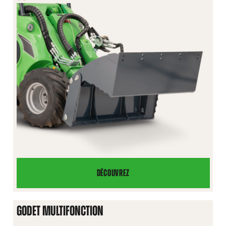
XL
DÉCOUVREZ
GODET
4
EN
GODET MULTIFONCTION
1