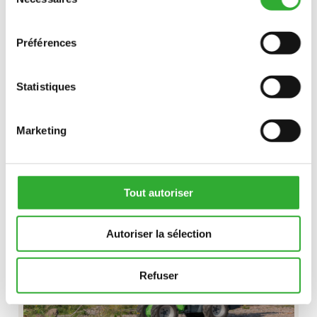
du
consentement
Préférences
Statistiques
DÉCOUVREZ
PINCES
POUR
Marketing
FOURCHES
PINCE À BOIS
À
PALETTES
Tout autoriser
Autoriser la sélection
Refuser