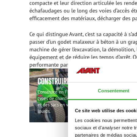
compacte et leur direction articulée les rende
échafaudages ou le long des voies d’accès étro
efficacement des matériaux, décharger des pale
Ce qui distingue Avant, c’est sa capacité à 
passer d’un godet malaxeur à béton à un grap
machine de gérer l’excavation, la démolition, 
équipement et de réduire les temps d’arrêt. Qu
performante par le biais d’une machine compa
CONSTRUIRE
Consentement
Construite en Finlande, la machine Avant est un ato
types de chantiers. Elle est idéale pour transporter
et des sacs en vrac jusqu’à la zone de travail et po
lourds.
Ce site web utilise des cook
Les cookies nous permettent d
sociaux et d'analyser notre t
partenaires de médias sociaux