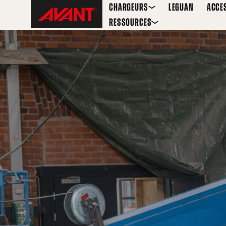
Skip
Avant
CHARGEURS
LEGUAN
ACCE
to
Tecno
RESSOURCES
content
Belgium