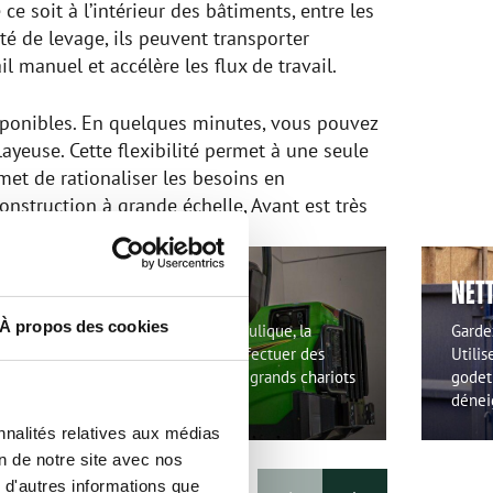
ce soit à l’intérieur des bâtiments, entre les
té de levage, ils peuvent transporter
l manuel et accélère les flux de travail.
isponibles. En quelques minutes, vous pouvez
yeuse. Cette flexibilité permet à une seule
rmet de rationaliser les besoins en
onstruction à grande échelle, Avant est très
NET
À propos des cookies
ttoir à disque ou d’un marteau hydraulique, la
Gardez
ux espaces intérieurs étroits et effectuer des
Utilis
reuse qui sont impossibles pour les grands chariots
godet 
dénei
nnalités relatives aux médias
on de notre site avec nos
 d'autres informations que