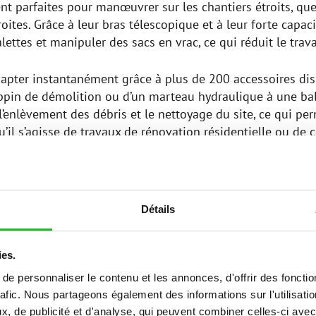
nt parfaites pour manœuvrer sur les chantiers étroits, que 
ites. Grâce à leur bras télescopique et à leur forte capaci
ttes et manipuler des sacs en vrac, ce qui réduit le travai
s’adapter instantanément grâce à plus de 200 accessoires d
pin de démolition ou d’un marteau hydraulique à une bala
l’enlèvement des débris et le nettoyage du site, ce qui pe
’il s’agisse de travaux de rénovation résidentielle ou de c
cte et rentable.
DÉMOLIR
Détails
ut de confiance sur tous les
Équipée d’un godet, d’un gra
 des matériaux, des palettes
machine Avant peut accéder a
ur décharger des articles
tâches de démolition et de c
télescopiques.
ies.
e personnaliser le contenu et les annonces, d'offrir des fonctio
rafic. Nous partageons également des informations sur l'utilisati
, de publicité et d'analyse, qui peuvent combiner celles-ci avec