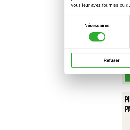
V
vous leur avez fournies ou qu'
Sélection
Nécessaires
du
consentement
Refuser
P
P