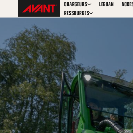
Skip
Avant
CHARGEURS
LEGUAN
ACCE
to
Tecno
RESSOURCES
content
Belgium