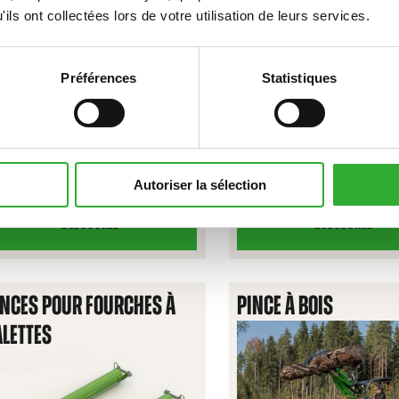
OIE
ils ont collectées lors de votre utilisation de leurs services.
Préférences
Statistiques
Autoriser la sélection
DÉCOUVREZ
DÉCOUVREZ
FOURCHE
FOURCHE
À
À
GRAPPIN
PALETTES
INCES POUR FOURCHES À
PINCE À BOIS
CLAIRE-
VOIE
ALETTES