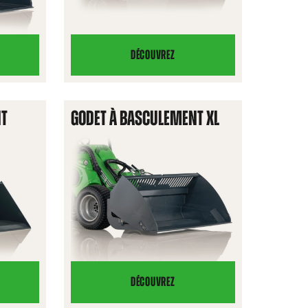
DÉCOUVREZ
GODET
À
MATIÈRES
NT
GODET À BASCULEMENT XL
LÉGÈRES
DÉCOUVREZ
GODET
À