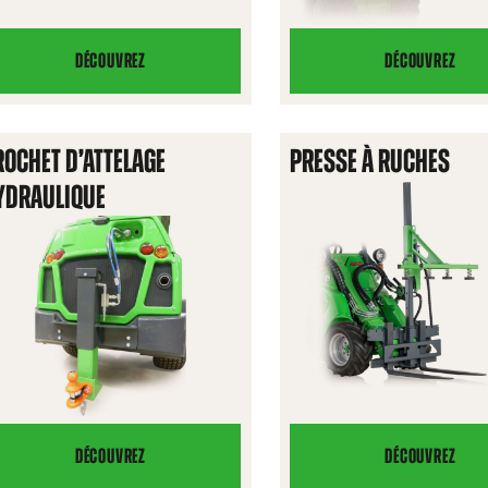
DÉCOUVREZ
DÉCOUVREZ
BRAS
BRAS
DE
DE
LEVAGE
LEVAGE
ROCHET D’ATTELAGE
PRESSE À RUCHES
TÉLESCOPI
YDRAULIQUE
DÉCOUVREZ
DÉCOUVREZ
CROCHET
PRESSE