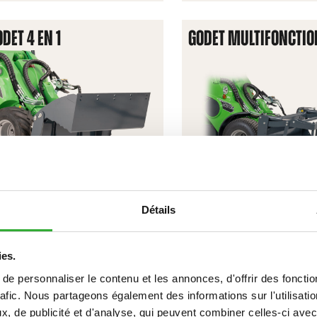
BASCULEM
DET 4 EN 1
GODET MULTIFONCTIO
Détails
DÉCOUVREZ
DÉCOUVREZ
GODET
GODET
ies.
4
MULTIFON
e personnaliser le contenu et les annonces, d'offrir des fonctio
EN
rafic. Nous partageons également des informations sur l'utilisati
OURCHE À GRAPPIN CLAIRE-
FOURCHE À PALETTES
1
, de publicité et d'analyse, qui peuvent combiner celles-ci avec