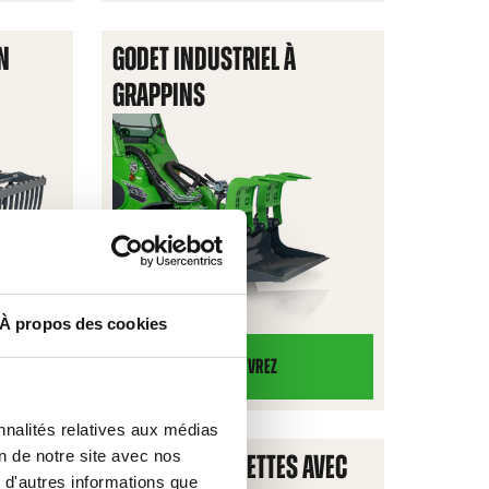
ENT
BASCULEMENT
N
GODET INDUSTRIEL À
XL
GRAPPINS
À propos des cookies
DÉCOUVREZ
GODET
CTION
INDUSTRIEL
nnalités relatives aux médias
À
on de notre site avec nos
FOURCHE À PALETTES AVEC
GRAPPINS
 d'autres informations que