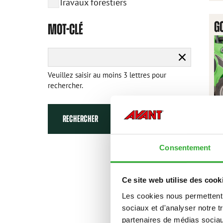
Travaux forestiers
GO
MOT-CLÉ
Effacer
la
Veuillez saisir au moins 3 lettres pour
recherche
rechercher.
RECHERCHER
Consentement
Ce site web utilise des cook
Les cookies nous permettent d
sociaux et d'analyser notre t
F
partenaires de médias sociaux