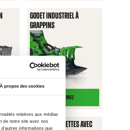
ENT
BASCULEMENT
N
GODET INDUSTRIEL À
XL
GRAPPINS
À propos des cookies
DÉCOUVREZ
GODET
CTION
INDUSTRIEL
nnalités relatives aux médias
À
on de notre site avec nos
FOURCHE À PALETTES AVEC
GRAPPINS
 d'autres informations que