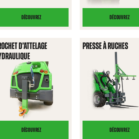
DÉCOUVREZ
DÉCOUVREZ
BRAS
BRAS
DE
DE
LEVAGE
LEVAGE
ROCHET D’ATTELAGE
PRESSE À RUCHES
TÉLESCOPI
YDRAULIQUE
DÉCOUVREZ
DÉCOUVREZ
CROCHET
PRESSE