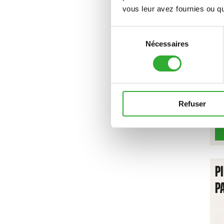
V
vous leur avez fournies ou qu'
Sélection
Nécessaires
du
consentement
Refuser
P
P