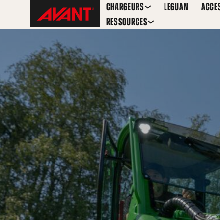
Skip
Avant
CHARGEURS
LEGUAN
ACCE
to
Tecno
RESSOURCES
content
Belgium