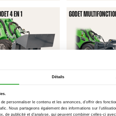
BASCULEM
DET 4 EN 1
GODET MULTIFONCTIO
Détails
DÉCOUVREZ
DÉCOUVREZ
GODET
GODET
ies.
4
MULTIFON
e personnaliser le contenu et les annonces, d'offrir des fonctio
EN
rafic. Nous partageons également des informations sur l'utilisati
OURCHE À GRAPPIN CLAIRE-
FOURCHE À PALETTES
1
, de publicité et d'analyse, qui peuvent combiner celles-ci avec