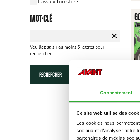
Travaux forestiers
GO
MOT-CLÉ
Effacer
la
Veuillez saisir au moins 3 lettres pour
recherche
rechercher.
RECHERCHER
Consentement
Ce site web utilise des cook
Les cookies nous permettent d
sociaux et d'analyser notre t
F
partenaires de médias sociaux