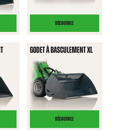
DÉCOUVREZ
GODET
À
MATIÈRES
NT
GODET À BASCULEMENT XL
LÉGÈRES
DÉCOUVREZ
GODET
À