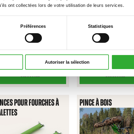
OIE
ils ont collectées lors de votre utilisation de leurs services.
Préférences
Statistiques
Autoriser la sélection
DÉCOUVREZ
DÉCOUVREZ
FOURCHE
FOURCHE
À
À
GRAPPIN
PALETTES
INCES POUR FOURCHES À
PINCE À BOIS
CLAIRE-
VOIE
ALETTES