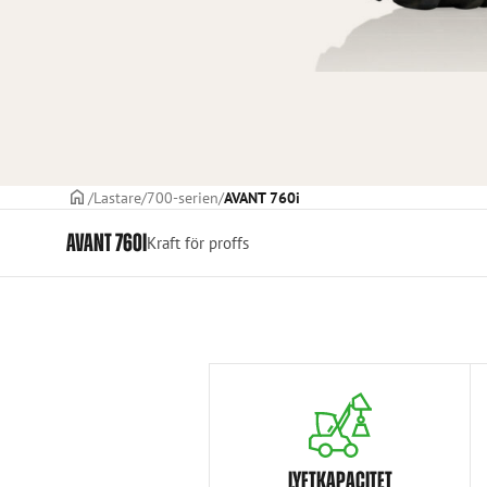
STARTSIDAN
Lastare
700-serien
AVANT 760i
AVANT 760I
Kraft för proffs
LYFTKAPACITET