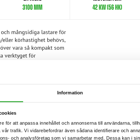
3100 MM
42 KW (56 HK)
 och mångsidiga lastare för
h/eller körhastighet behövs,
höver vara så kompakt som
ta verktyget för
etsarbeten på smala gator
ng av balar etc. på lantbruk,
ing av material på
ndra användningsområden.
Information
och hög körhastighet
lan arbetsplatser.
cookies
river alla Avants redskap
e för att anpassa innehållet och annonserna till användarna, tillh
s mångsidighet.
vår trafik. Vi vidarebefordrar även sådana identifierare och anna
nnons- och analysföretag som vi samarbetar med. Dessa kan i sin