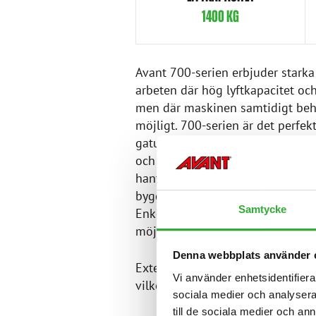
1400 KG
Avant 700-serien erbjuder starka
arbeten där hög lyftkapacitet oc
men där maskinen samtidigt be
möjligt. 700-serien är det perfek
gaturengöring och andra fastigh
och torg i städer, lyft och hanteri
hantering av gatstenar, förflyttn
byggarbetsplatser och många a
Samtycke
Enkel transport på en släpvagn 
möjliggör snabb förflyttning mel
Denna webbplats använder 
Externhydraulik med högt flöde d
Vi använder enhetsidentifierar
vilket ytterligare ökar maskinen
sociala medier och analysera 
till de sociala medier och a