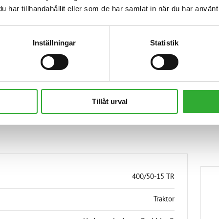
ckså förarkomforten. 700-
har tillhandahållit eller som de har samlat in när du har använt 
talternativ, och även med
erar perfekta förutsättningar
Inställningar
Statistik
Tillåt urval
FIKATIONER
400/50-15 TR
Traktor