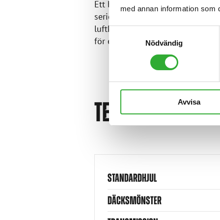
Ett brett utbud av tillval ökar o
med annan information som du 
serien kan utrustas med alla hyt
luftkonditionering, vilket garant
Samtyckesval
för en hel dags arbete.
Nödvändig
Avvisa
TEKNISKA SPECI
STANDARDHJUL
DÄCKSMÖNSTER