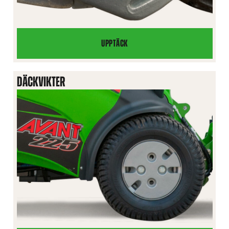
UPPTÄCK
SIDOBAKVIKTER
180
KG
DÄCKVIKTER