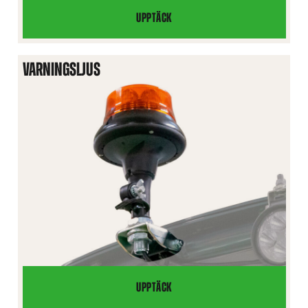
UPPTÄCK
VÄGTRAFIKUTRUSTNING
VARNINGSLJUS
UPPTÄCK
VARNINGSLJUS