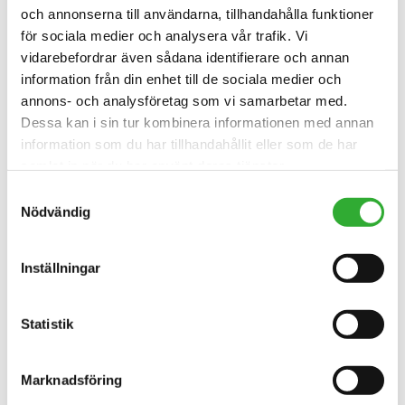
och annonserna till användarna, tillhandahålla funktioner
för sociala medier och analysera vår trafik. Vi
vidarebefordrar även sådana identifierare och annan
information från din enhet till de sociala medier och
annons- och analysföretag som vi samarbetar med.
Dessa kan i sin tur kombinera informationen med annan
information som du har tillhandahållit eller som de har
samlat in när du har använt deras tjänster.
UPPTÄCK
FRIHJULSKOPPLING
Samtyckesval
Nödvändig
ANTISLIPVENTIL
Inställningar
UPPTÄCK
ANTISLIPVENTIL
Statistik
BACKVARNING
Marknadsföring