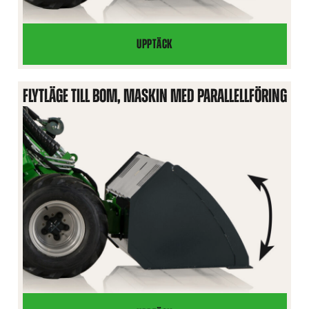
UPPTÄCK
FLYTLÄGE
TILL
BOM,
FLYTLÄGE TILL BOM, MASKIN MED PARALLELLFÖRING
MASKIN
UTAN
PARALLELLFÖRING