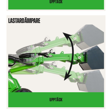
UPPTÄCK
FLYTLÄGE
TILL
BOM,
LASTARDÄMPARE
MASKIN
MED
PARALLELLFÖRING
UPPTÄCK
LASTARDÄMPARE