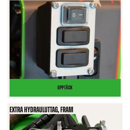
UPPTÄCK
ELFUNKTION
FÖR
BAKMONTERADE
EXTRA HYDRAULUTTAG, FRAM
REDSKAP