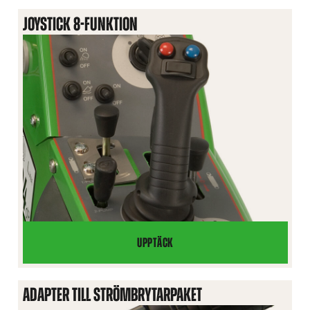
FUNKTION
JOYSTICK 8-FUNKTION
UPPTÄCK
JOYSTICK
8-
FUNKTION
ADAPTER TILL STRÖMBRYTARPAKET