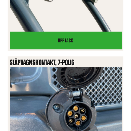
UPPTÄCK
ARBETSLJUSSATS
PÅ
SÄKERHETSBÅGEN
SLÄPVAGNSKONTAKT, 7-POLIG