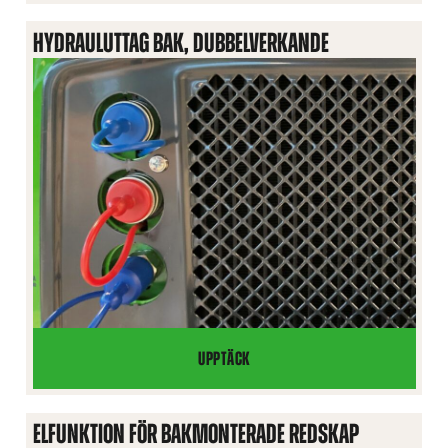
12V
HYDRAULUTTAG BAK, DUBBELVERKANDE
UPPTÄCK
HYDRAULUTTAG
BAK,
DUBBELVERKANDE
ELFUNKTION FÖR BAKMONTERADE REDSKAP