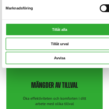
Marknadsföring
ÖVER 200 REDSKAP
Välj verktyg som passar dig från vårt stora
utbud av redskap
Tillåt alla
UPPTÄCK VÅRA REDSKAP
Tillåt urval
Avvisa
MÄNGDER AV TILLVAL
Öka effektiviteten och komforten i ditt
arbete med olika tillval