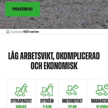
PROVKÖRNING
STARTSIDAN
Lastare
400-serien
LÅG ARBETSVIKT, OKOMPLICERAD
OCH EKONOMISK
LYFTKAPACITET
LYFTHÖJD
MOTOREFFEKT
MAXHASTI
550 KG
2,8 M
22 HP
12 KM/