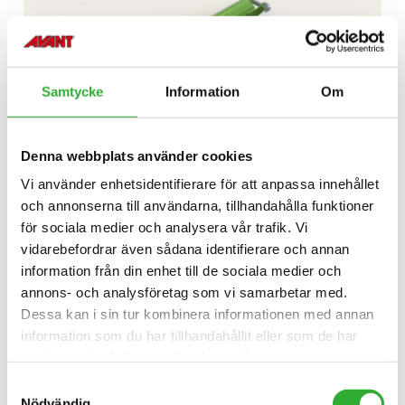
Samtycke
Information
Om
Denna webbplats använder cookies
Vi använder enhetsidentifierare för att anpassa innehållet
och annonserna till användarna, tillhandahålla funktioner
UPPTÄCK
för sociala medier och analysera vår trafik. Vi
PÅBYGGNAD
vidarebefordrar även sådana identifierare och annan
TILL
information från din enhet till de sociala medier och
PALLGAFFLAR
TIMMERGRIP
annons- och analysföretag som vi samarbetar med.
Dessa kan i sin tur kombinera informationen med annan
information som du har tillhandahållit eller som de har
samlat in när du har använt deras tjänster.
Samtyckesval
Nödvändig