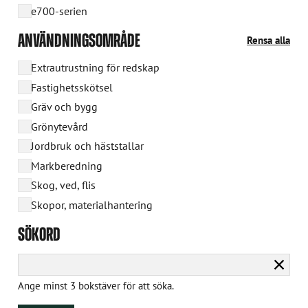
e700-serien
ANVÄNDNINGSOMRÅDE
Rensa alla
Extrautrustning för redskap
Fastighetsskötsel
Gräv och bygg
Grönytevård
Jordbruk och häststallar
Markberedning
Skog, ved, flis
Skopor, materialhantering
SÖKORD
Rensa
sökni
Ange minst 3 bokstäver för att söka.