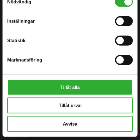
Nödvändig
KONTAKTA OSS
BÖRJA DIN RESA MED AVANT
Inställningar
Statistik
HITTA DIN ÅTERFÖRSÄLJARE
KONTAKTA OSS
Marknadsföring
DEMO DRIVE
Tillåt alla
WEBBPLATSKARTA
Tillåt urval
LASTARE
EXTRAUTRUSTNING
Avvisa
REDSKAP