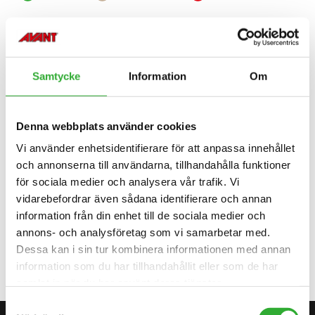
Anpassningsbar
Anpassningsbar
Anpassningsbar
Inkompatibel
Inkompatibel
220
225
423
523
528
530
635
635i
640
640i
645i
650i
735i
745
750
755i
760i
845
850
855i
860i
e513
e527
Samtycke
Information
Om
Denna webbplats använder cookies
Vi använder enhetsidentifierare för att anpassa innehållet
TILLGÄNGLIGA TILLVAL
och annonserna till användarna, tillhandahålla funktioner
för sociala medier och analysera vår trafik. Vi
vidarebefordrar även sådana identifierare och annan
information från din enhet till de sociala medier och
JOYSTICK 8 FUNCTIONS, 635I, 640I
annons- och analysföretag som vi samarbetar med.
A449938
Dessa kan i sin tur kombinera informationen med annan
information som du har tillhandahållit eller som de har
samlat in när du har använt deras tjänster.
Samtyckesval