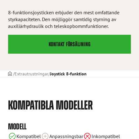
8-funktionsjoysticken erbjuder den mest omfattande
styrkapaciteten. Den möjliggör samtidig styrning av
auxiliärhydraulik och teleskopbommfunktioner.
KONTAKT FÖRSÄLJNING
STARTSIDAN
Extrautrustningar
Joystick 8-funktion
KOMPATIBLA MODELLER
Anpassningsbar
Anpassningsbar
Anpassningsbar
Anpassningsbar
Anpassningsbar
Anpassningsbar
Anpassningsbar
Anpassningsbar
Inkompatibel
Inkompatibel
Inkompatibel
Inkompatibel
Inkompatibel
Inkompatibel
MODELL
Kompatibel
Kompatibel
Kompatibel
Kompatibel
Kompatibel
Anpassningsbar
Inkompatibel