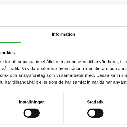
R
Information
cookies
Kompatibel
Kompatibel
Kompatibel
Kompatibel
Kompatibel
Kompatibel
Kompatibel
Kompatibel
Kompatibel
Kompatibel
Kompatibel
Kompatibel
e för att anpassa innehållet och annonserna till användarna, tillh
Ko
vår trafik. Vi vidarebefordrar även sådana identifierare och anna
nnons- och analysföretag som vi samarbetar med. Dessa kan i sin
har tillhandahållit eller som de har samlat in när du har använt 
i
735
735i
745
750
755i
760i
845
850
855i
860i
e513
e527
Inställningar
Statistik