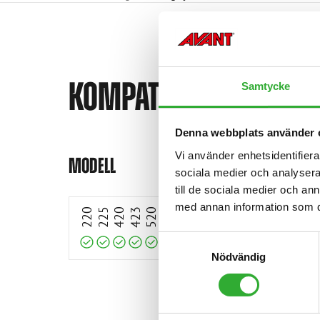
KOMPATIBLA MODELLE
Samtycke
Denna webbplats använder 
Kompatibel
Kompatibel
Kompatibel
Kompatibel
Kompatibel
Kompatibel
Kompatibel
Kompatibel
Kompatibel
Kompatibel
Kompatibel
Kompatibel
Kompatibel
Kompatibel
Kompatibel
Vi använder enhetsidentifierar
MODELL
sociala medier och analysera 
till de sociala medier och a
med annan information som du 
220
225
420
423
520
523
528
530
630
635
635i
640
640i
645i
650
Samtyckesval
Nödvändig