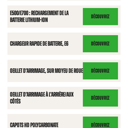
E500/E700 : RECHARGEMENT DE LA
DÉCOUVREZ
BATTERIE LITHIUM-ION
E500/E700
:
RECHARGEMENT
DE
CHARGEUR RAPIDE DE BATTERIE, E6
DÉCOUVREZ
CHARGEUR
LA
RAPIDE
BATTERIE
DE
LITHIUM-
BATTERIE,
OEILLET D’ARRIMAGE, SUR MOYEU DE ROUE
DÉCOUVREZ
ION
OEILLET
E6
D’ARRIMAGE,
SUR
OEILLET D’ARRIMAGE À L’ARRIÈRE/AUX
MOYEU
DÉCOUVREZ
CÔTÉS
OEILLET
DE
D’ARRIMAGE
ROUE
À
L’ARRIÈRE/AUX
CAPOTS HD POLYCARBONATE
DÉCOUVREZ