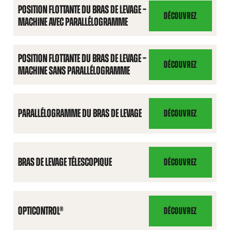
POSITION FLOTTANTE DU BRAS DE LEVAGE –
DÉCOUVREZ
MACHINE AVEC PARALLÉLOGRAMME
POSITION
FLOTTANTE
DU
POSITION FLOTTANTE DU BRAS DE LEVAGE –
BRAS
DÉCOUVREZ
MACHINE SANS PARALLÉLOGRAMME
POSITION
DE
FLOTTANTE
LEVAGE
DU
–
BRAS
PARALLÉLOGRAMME DU BRAS DE LEVAGE
DÉCOUVREZ
MACHINE
PARALLÉLOGRAMME
DE
AVEC
DU
LEVAGE
PARALLÉLOGRAMME
BRAS
–
DE
BRAS DE LEVAGE TÉLESCOPIQUE
DÉCOUVREZ
MACHINE
BRAS
LEVAGE
SANS
DE
PARALLÉLOGRAMME
LEVAGE
TÉLESCOPIQUE
OPTICONTROL®
DÉCOUVREZ
OPTICONTROL®