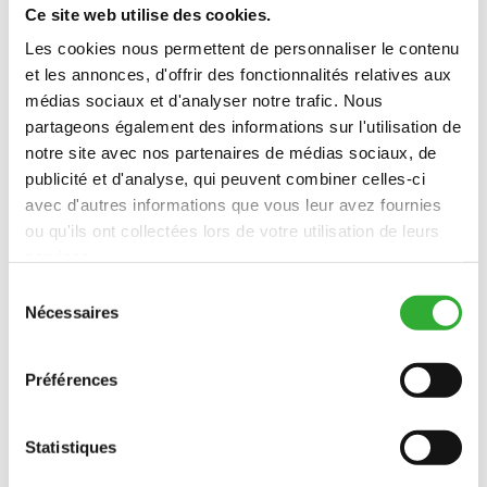
ARRIÈRE
Ce site web utilise des cookies.
Les cookies nous permettent de personnaliser le contenu
ALARME DE RECUL
et les annonces, d'offrir des fonctionnalités relatives aux
DÉCOUVREZ
ALARME
médias sociaux et d'analyser notre trafic. Nous
DE
partageons également des informations sur l'utilisation de
RECUL
notre site avec nos partenaires de médias sociaux, de
VALVE ANTI-PATINAGE
DÉCOUVREZ
publicité et d'analyse, qui peuvent combiner celles-ci
VALVE
avec d'autres informations que vous leur avez fournies
ANTI-
ou qu'ils ont collectées lors de votre utilisation de leurs
PATINAGE
services.
VALVE DÉBLOCAGE DE MARCHE
DÉCOUVREZ
Sélection
VALVE
Nécessaires
du
DÉBLOCAGE
consentement
DE
PRISES HYDRAULIQUES EXTÉRIEURES
MARCHE
Préférences
DÉCOUVREZ
SUPPLÉMENTAIRE À L’AVANT
PRISES
HYDRAULIQUES
Statistiques
EXTÉRIEURES
PRISES HYDRAULIQUES EXTÉRIEURES À
SUPPLÉMENTAIRE