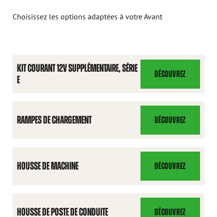
Choisissez les options adaptées à votre Avant
KIT COURANT 12V SUPPLÉMENTAIRE, SÉRIE
DÉCOUVREZ
E
KIT
COURANT
12V
SUPPLÉMENTAIRE,
RAMPES DE CHARGEMENT
DÉCOUVREZ
RAMPES
SÉRIE
DE
E
CHARGEMENT
HOUSSE DE MACHINE
DÉCOUVREZ
HOUSSE
DE
MACHINE
HOUSSE DE POSTE DE CONDUITE
DÉCOUVREZ