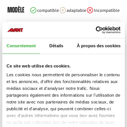
Incompatible
Incompatible
Incompatible
Incompatible
compatible
compatible
compatible
compatible
compatible
compatible
compatible
compatible
compatible
compatible
compatible
compatible
compatible
compatible
MODÈLE
compatible
adaptable
Incompatible
compatible
compatible
compatible
compatible
compatible
compatible
compatible
compatible
compatible
220
225
420
423
520
523
528
530
635
635i
640
640i
645i
650i
735
735i
745
750
755i
760i
845
850
855i
860i
e513
e527
e727
Consentement
Détails
À propos des cookies
Ce site web utilise des cookies.
Les cookies nous permettent de personnaliser le contenu
OPTIONS DISPONIBLES
et les annonces, d'offrir des fonctionnalités relatives aux
médias sociaux et d'analyser notre trafic. Nous
partageons également des informations sur l'utilisation de
PLATINE D’ACCROCHAGE HYDRAULIQUE, SÉRIE 500-600, E500
notre site avec nos partenaires de médias sociaux, de
A450469
publicité et d'analyse, qui peuvent combiner celles-ci
avec d'autres informations que vous leur avez fournies
ou qu'ils ont collectées lors de votre utilisation de leurs
PLATINE D’ACCROCHAGE HYDRAULIQUE SÉRIE 700