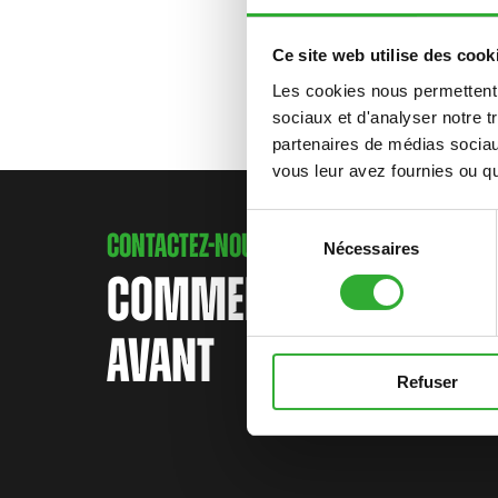
Ce site web utilise des cook
Les cookies nous permettent d
sociaux et d'analyser notre t
partenaires de médias sociaux
vous leur avez fournies ou qu'
Sélection
CONTACTEZ-NOUS
Nécessaires
du
consentement
COMMENCEZ VOTRE AV
AVANT
Refuser