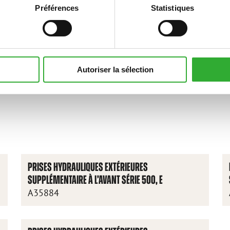
Préférences
Statistiques
5
750
755i
760i
845
850
855i
860i
e513
e527
e727
Autoriser la sélection
PRISES HYDRAULIQUES EXTÉRIEURES
SUPPLÉMENTAIRE À L’AVANT SÉRIE 500, E
A35884