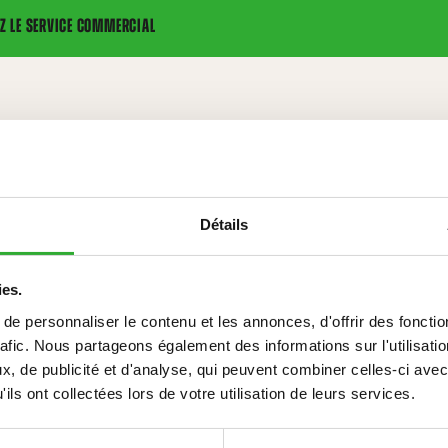
Z LE SERVICE COMMERCIAL
l’avant
Détails
S
ies.
e personnaliser le contenu et les annonces, d'offrir des fonctio
rafic. Nous partageons également des informations sur l'utilisati
, de publicité et d'analyse, qui peuvent combiner celles-ci avec
compatible
compatible
compatible
compatible
compatible
compatible
compatible
compatible
compatible
compatible
ils ont collectées lors de votre utilisation de leurs services.