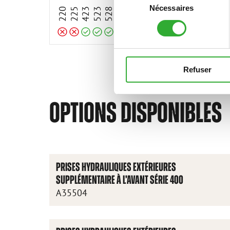
Nécessaires
du
220
225
423
523
528
530
635
635i
640
640i
645i
650i
735
735i
74
consentement
Refuser
OPTIONS DISPONIBLES
PRISES HYDRAULIQUES EXTÉRIEURES
SUPPLÉMENTAIRE À L’AVANT SÉRIE 400
A35504