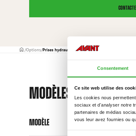
CONTACTE
PAGE DE COUVERTURE
Options
Prises hydrauliques extérieures supplémentaire à 
Consentement
MODÈLES COMPATIBLE
Ce site web utilise des cook
Les cookies nous permettent d
sociaux et d'analyser notre t
Incompatible
Incompatible
partenaires de médias sociaux
compatible
compatible
compatible
compatible
compatible
compatible
compatible
compatible
compatible
compatible
compatible
compatible
compatible
vous leur avez fournies ou qu'
MODÈLE
Sélection