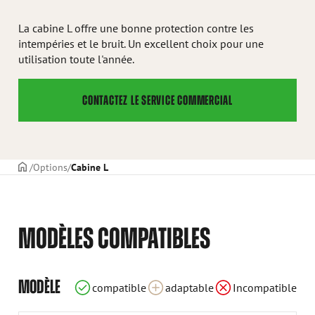
La cabine L offre une bonne protection contre les
intempéries et le bruit. Un excellent choix pour une
utilisation toute l'année.
CONTACTEZ LE SERVICE COMMERCIAL
PAGE DE COUVERTURE
Options
Cabine L
MODÈLES COMPATIBLES
compatible
compatible
compatible
compatible
compatible
compatible
compatible
compatible
compatible
compatible
compatible
compatible
compatible
compatible
compatible
compatible
compatible
compatible
MODÈLE
compatible
adaptable
Incompatible