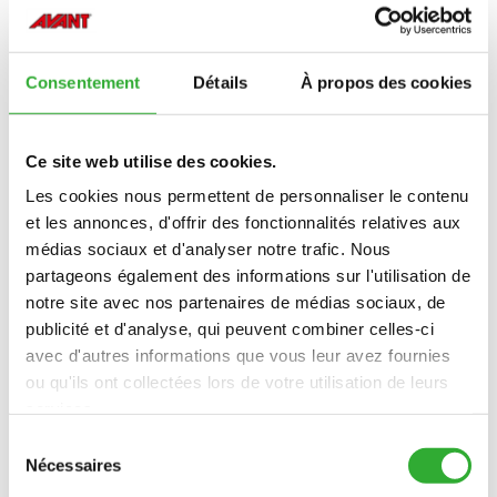
A444002
Consentement
Détails
À propos des cookies
CABINE L SÉRIE 500-700, E
A449937
Ce site web utilise des cookies.
CABINE L SÉRIE 800
Les cookies nous permettent de personnaliser le contenu
A439264
et les annonces, d'offrir des fonctionnalités relatives aux
médias sociaux et d'analyser notre trafic. Nous
GYROPHARE, SÉRIE 200
partageons également des informations sur l'utilisation de
A486536
notre site avec nos partenaires de médias sociaux, de
publicité et d'analyse, qui peuvent combiner celles-ci
GYROPHARE, SÉRIE 400
avec d'autres informations que vous leur avez fournies
A479765
ou qu'ils ont collectées lors de votre utilisation de leurs
services.
KIT PHARES, CLIGNOTANTS, RÉFLECTEURS, SÉRIE 200
Sélection
Nécessaires
A467821
du
consentement