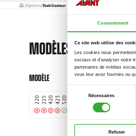
PAGE DE COUVERTURE
Options
Stabilisateur de charge
Consentement
MODÈLES COMPATIBLE
Ce site web utilise des cook
Les cookies nous permettent d
sociaux et d'analyser notre t
partenaires de médias sociaux
Incompatible
Incompatible
Incompatible
Incompatible
compatible
compatible
compatible
compatible
compatible
compatible
compatible
compatible
compatible
compatible
compatible
vous leur avez fournies ou qu'
MODÈLE
Sélection
Nécessaires
du
220
225
420
423
520
523
528
530
635
635i
640
640i
645i
650i
73
consentement
Refuser