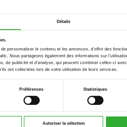
Détails
S
ies.
e personnaliser le contenu et les annonces, d'offrir des fonctio
rafic. Nous partageons également des informations sur l'utilisati
, de publicité et d'analyse, qui peuvent combiner celles-ci avec
compatible
compatible
compatible
compatible
compatible
compatible
compatible
compatible
compatible
compatible
compatible
compatible
ils ont collectées lors de votre utilisation de leurs services.
Préférences
Statistiques
5
735i
745
750
755i
760i
845
850
855i
860i
e513
e527
e727
Autoriser la sélection