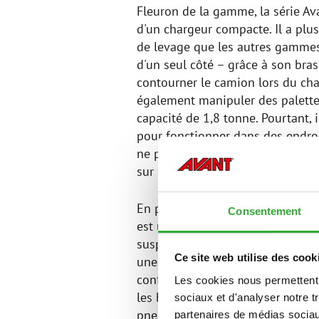
Fleuron de la gamme, la série Av
d'un chargeur compacte. Il a plu
de levage que les autres gammes
d'un seul côté – grâce à son bra
contourner le camion lors du ch
également manipuler des palettes
capacité de 1,8 tonne. Pourtant,
pour fonctionner dans des endroi
ne peuvent pas aller. Avantage ul
sur une remorque de voiture con
En plus des arceaux ROPS / FOPS 
Consentement
est un nouvel espace de confort
suspension par silenbloc. Un fa
Ce site web utilise des cook
une excellente visibilité garanti
confortable dans la cabine. La c
Les cookies nous permettent d
les besoins des clients - avec A/
sociaux et d'analyser notre t
pneumatique, etc. C'est la meill
partenaires de médias sociaux