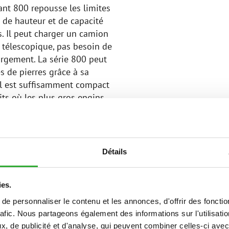
ant 800 repousse les limites
s de hauteur et de capacité
. Il peut charger un camion
s télescopique, pas besoin de
argement. La série 800 peut
 de pierres grâce à sa
 il est suffisamment compact
ts où les plus gros engins
time, il peut être transporté
ventionnelle.
standard, l’option cabine GT
Détails
 moderne, climatisée avec
ible niveau sonore combiné à
ies.
ssent une journée de travail
abine peut être équipée selon
e personnaliser le contenu et les annonces, d'offrir des fonctio
C, siège à suspension
rafic. Nous partageons également des informations sur l'utilisati
eure cabine du marché des
, de publicité et d'analyse, qui peuvent combiner celles-ci avec