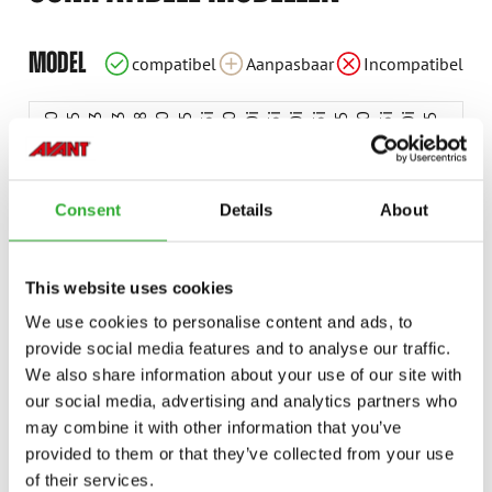
Incompatibel
Aanpasbaar
Aanpasbaar
Aanpasbaar
Aanpasbaar
Aanpasbaar
Aanpasbaar
Aanpasbaar
Aanpasbaar
Aanpasbaar
Aanpasbaar
Aanpasbaar
Aanpasbaar
compatibel
compatibel
compatibel
compatibel
compatibel
MODEL
compatibel
Aanpasbaar
Incompatibel
Aanpasbaar
Aanpasbaar
Aanpasbaar
compatibel
compatibel
220
225
423
523
528
530
635
635i
640
640i
645i
650i
735i
745
750
755i
760i
845
850
855i
860i
e513
e527
Consent
Details
About
This website uses cookies
We use cookies to personalise content and ads, to
BESCHIKBARE OPTIES
provide social media features and to analyse our traffic.
We also share information about your use of our site with
our social media, advertising and analytics partners who
ZWEEFSTAND, 200-SERIE
may combine it with other information that you’ve
A421697
provided to them or that they’ve collected from your use
of their services.