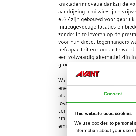
knikladerinnovatie dankzij de vol
aandrijving: emissievrij en vrijw
e527 zijn gebouwd voor gebruik
milieugevoelige locaties en biede
zonder in te leveren op de presta
voor hun diesel-tegenhangers w
hefcapaciteit en compacte wendb
een volwaardig alternatief zijn i
groenvoorziening, bouw en gem
Wat de e500-serie echt ondersche
energie: het is vooral het slimm
Consent
als het Avant multiconnectorsyst
joystickbediening verbeteren he
comfort van de bestuurder. Het i
This website uses cookies
stallen, kassen, magazijnen en s
We use cookies to personalis
emissies, geluid en veiligheid uit
information about your use of