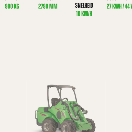
SNELHEID
900 KG
2790 MM
27 KWH / 44 
10 KM/H