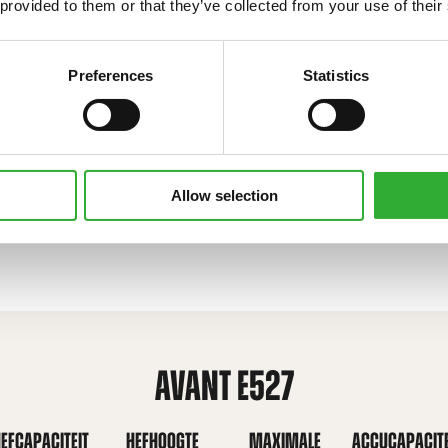
 provided to them or that they’ve collected from your use of their
ndomskosten op de lange
elen, lagere
in veel regio’s in
Preferences
Statistics
. Voor bedrijven die hun
illen maken, maar ook hun
ilieu nemen, levert de Avant
jdigheid, innovatie en
Allow selection
AVANT E527
EFCAPACITEIT
HEFHOOGTE
MAXIMALE
ACCUCAPACITE