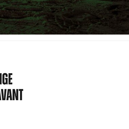
IGE
AVANT