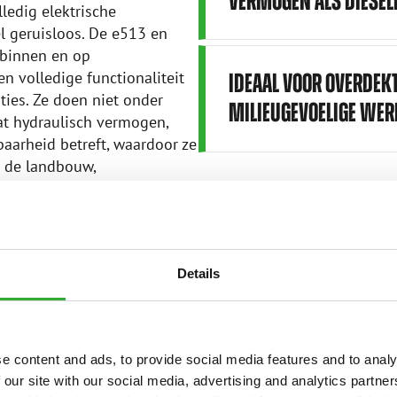
VERMOGEN ALS DIESEL
ledig elektrische
el geruisloos. De e513 en
 binnen en op
n volledige functionaliteit
IDEAAL VOOR OVERDEKT
ties. Ze doen niet onder
MILIEUGEVOELIGE WE
at hydraulisch vermogen,
aarheid betreft, waardoor ze
n de landbouw,
eentewerken.
idt, is niet alleen de schone
e ontwerp erachter. Functies
Details
eem en intuïtieve
t gebruiksgemak en het
s de ideale keuze voor
tedelijke ruimtes waar
e content and ads, to provide social media features and to analy
erst belangrijk zijn.
 our site with our social media, advertising and analytics partn