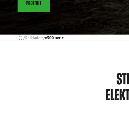
PROEFRIT
Voorpagina
Knikladers
e500-serie
ST
ELEK