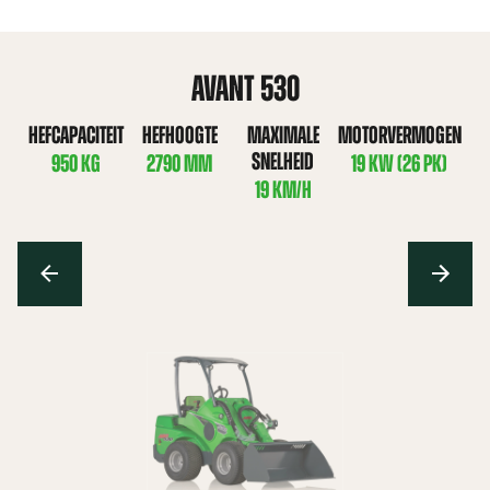
AVANT 530
HEFCAPACITEIT
HEFHOOGTE
MAXIMALE
MOTORVERMOGEN
SNELHEID
950 KG
2790 MM
19 KW (26 PK)
19 KM/H