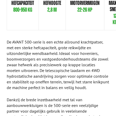
HEFCAPACITEIT
HEFHOOGTE
MOTORVERMOGEN
MAX
SNE
800-950 KG
2,8 M
22-26 HP
1
K
De AVANT 500-serie is een echte allround krachtpatser,
met een sterke hefcapaciteit, grote reikwijdte en
uitzonderlijke wendbaarheid. Ideaal voor hoveniers,
boomverzorgers en vastgoedonderhoudsteams die zowel
zwaar hefwerk als precisiewerk op krappe locaties
moeten uitvoeren. De telescopische laadarm en 4WD
hydrostatische aandrijving zorgen voor optimale controle
en stabiliteit op oneffen terrein, terwijl het starre knikpunt
de machine perfect in balans en veilig houdt.
Dankzij de brede inzetbaarheid met tal van
aanbouwwerktuigen is de 500-serie een veelzijdige
partner voor dagelijks gebruik in veeleisende