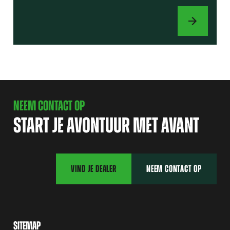
AANBOUWWER
NEEM CONTACT OP
START JE AVONTUUR MET AVANT
VIND JE DEALER
NEEM CONTACT OP
SITEMAP