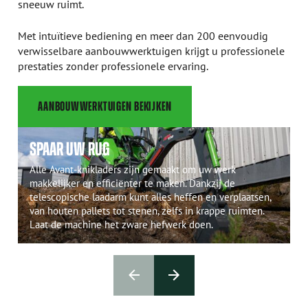
sneeuw ruimt.
Met intuïtieve bediening en meer dan 200 eenvoudig
verwisselbare aanbouwwerktuigen krijgt u professionele
prestaties zonder professionele ervaring.
AANBOUWWERKTUIGEN BEKIJKEN
SPAAR UW RUG
Alle Avant-knikladers zijn gemaakt om uw werk
makkelijker en efficiënter te maken. Dankzij de
telescopische laadarm kunt alles heffen en verplaatsen,
van houten pallets tot stenen, zelfs in krappe ruimten.
Laat de machine het zware hefwerk doen.