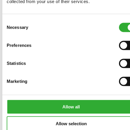
collected from your use of their services.
Consent
Necessary
Selection
Preferences
Statistics
AANBOUWWERKTUIGEN EN OPTIES
Marketing
BREID UW AVANT UIT
Allow all
MEER DAN 200
Allow selection