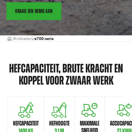
VRAAG EEN DEMO AAN
Voorpagina
Knikladers
e700-serie
HEFCAPACITEIT, BRUTE KRACHT EN
KOPPEL VOOR ZWAAR WERK
HEFCAPACITEIT
HEFHOOGTE
MAXIMALE
ACCUCAPACI
SNELHEID
1400 KG
3,1 M
27 KWH