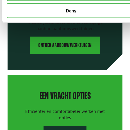
AANBOUWWERKTUIGEN
Deny
Kies de juiste tools uit ons veelzijdige
aanbod aanbouwwerktuigen
ONTDEK AANBOUWWERKTUIGEN
EEN VRACHT OPTIES
Efficiënter en comfortabeler werken met
opties