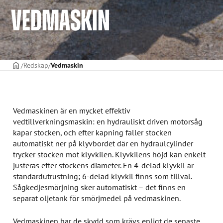
VEDMASKIN
STARTSIDAN
Redskap
Vedmaskin
Vedmaskinen är en mycket effektiv
vedtillverkningsmaskin: en hydrauliskt driven motorsåg
kapar stocken, och efter kapning faller stocken
automatiskt ner på klyvbordet där en hydraulcylinder
trycker stocken mot klyvkilen. Klyvkilens höjd kan enkelt
justeras efter stockens diameter. En 4-delad klyvkil är
standardutrustning; 6-delad klyvkil finns som tillval.
Sågkedjesmörjning sker automatiskt – det finns en
separat oljetank för smörjmedel på vedmaskinen.
Vedmaskinen har de skydd som krävs enligt de senaste