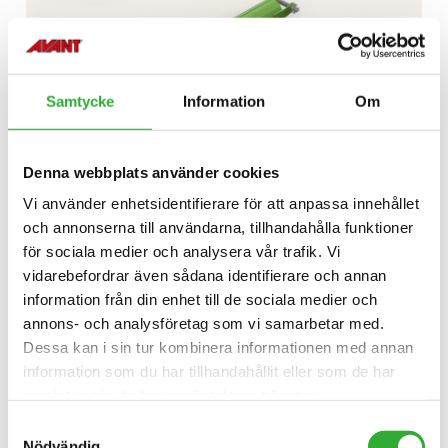
Samtycke
Information
Om
Denna webbplats använder cookies
Vi använder enhetsidentifierare för att anpassa innehållet
och annonserna till användarna, tillhandahålla funktioner
UPPTÄCK
för sociala medier och analysera vår trafik. Vi
PÅBYGGNAD
vidarebefordrar även sådana identifierare och annan
TILL
information från din enhet till de sociala medier och
PALLGAFFLAR
TIMMERGRIP
annons- och analysföretag som vi samarbetar med.
Dessa kan i sin tur kombinera informationen med annan
information som du har tillhandahållit eller som de har
samlat in när du har använt deras tjänster.
Samtyckesval
Nödvändig