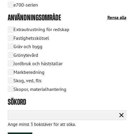
e700-serien
ANVÄNDNINGSOMRÅDE
Rensa alla
Extrautrustning för redskap
Fastighetsskötsel
Gräv och bygg
Grönytevård
Jordbruk och häststallar
Markberedning
Skog, ved, flis
Skopor, materialhantering
SÖKORD
Rensa
sökni
Ange minst 3 bokstäver för att söka.