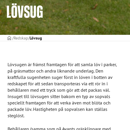
LÖVSUG
STARTSIDAN
Redskap
Lövsug
Lövsugen är främst framtagen för att samla löv i parker,
på gräsmattor och andra liknande underlag. Den
kraftfulla sugenheten suger först in löven i botten av
redskapet för att sedan transporteras via ett rör in i
behållaren med ett tryck som gör att det packas väl.
Insuget till lövsugen sitter bakom en typ av sopvals
speciellt framtagen för att verka även mot blöta och
packade löv. Hastigheten på sopvalsen kan ställas
steglöst.
Behållaren (samma som på Avants gräsklippare med