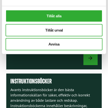
TILLVAL
Anpassa din Avantlastare efter dina önskemål med
Tillåt alla
en mängd olika fabriksinstallerade tillval. Från
slutna hytter med värme eller luftkonditionering till
vägtrafikutrustning, extra hydrauluttag och
Tillåt urval
säkerhetsfunktioner som anti-slipventiler och
surrningsöglor – Avants tillval låter dig bygga den
perfekta maskinen för alla jobb och årstider.
Avvisa
TILLVAL
INSTRUKTIONSBÖCKER
Avants instruktionsböcker är den bästa
informationskällan för säker, effektiv och korrekt
användning av både lastare och redskap.
Instruktionsböckerna innehåller beskrivningar,