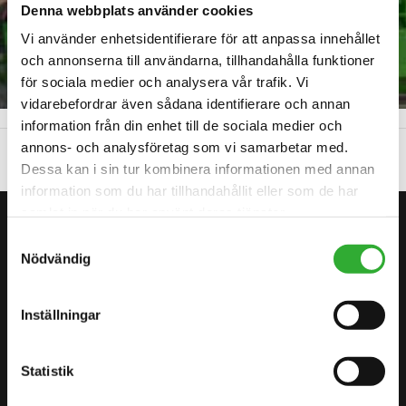
Denna webbplats använder cookies
Vi använder enhetsidentifierare för att anpassa innehållet
Manufacturing
och annonserna till användarna, tillhandahålla funktioner
för sociala medier och analysera vår trafik. Vi
vidarebefordrar även sådana identifierare och annan
STARTSIDAN
OM OSS
Manufacturing
information från din enhet till de sociala medier och
annons- och analysföretag som vi samarbetar med.
Dessa kan i sin tur kombinera informationen med annan
information som du har tillhandahållit eller som de har
samlat in när du har använt deras tjänster.
KONTAKTA OSS
Samtyckesval
BÖRJA DIN RESA MED AVANT
Nödvändig
Inställningar
HITTA DIN ÅTERFÖRSÄLJARE
KONTAKTA OSS
Statistik
DEMO DRIVE