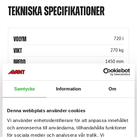
TEKNISKA SPECIFIKATIONER
VOLYM
720 l
VIKT
270 kg
BREDD
1450 mm
PRODUKTNUMMER
A36841
Samtycke
Information
Om
Denna webbplats använder cookies
KOMPATIBLA MODELLER
Vi använder enhetsidentifierare för att anpassa innehållet
och annonserna till användarna, tillhandahålla funktioner
för sociala medier och analysera vår trafik. Vi