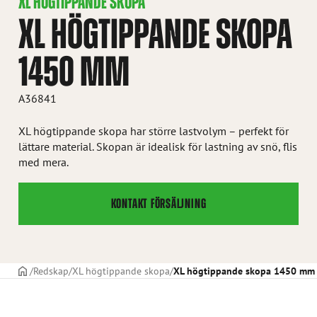
XL HÖGTIPPANDE SKOPA
XL HÖGTIPPANDE SKOPA
1450 MM
A36841
XL högtippande skopa har större lastvolym – perfekt för
lättare material. Skopan är idealisk för lastning av snö, flis
med mera.
KONTAKT FÖRSÄLJNING
STARTSIDAN
Redskap
XL högtippande skopa
XL högtippande skopa 1450 mm