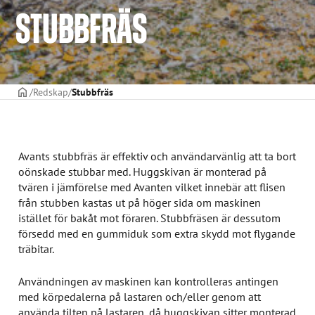
STUBBFRÄS
STARTSIDAN
Redskap
Stubbfräs
Avants stubbfräs är effektiv och användarvänlig att ta bort
oönskade stubbar med. Huggskivan är monterad på
tvären i jämförelse med Avanten vilket innebär att flisen
från stubben kastas ut på höger sida om maskinen
istället för bakåt mot föraren. Stubbfräsen är dessutom
försedd med en gummiduk som extra skydd mot flygande
träbitar.
Användningen av maskinen kan kontrolleras antingen
med körpedalerna på lastaren och/eller genom att
använda tilten på lastaren, då huggskivan sitter monterad