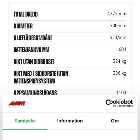
TOTAL BREDD
1775 mm
DIAMETER
500 mm
OLJEFLÖDESOMRÅDE
35 l/min
VATTENTANKVOLYM
60 l
VIKT UTAN SIDBORSTE
324 kg
VIKT MED 1 SIDBORSTE (UTAN
386 kg
VATTENSPREYSYSTEM)
UPPSAMLINGSLÅDANS
110 l
VOLYM
ARBETSBREDD
1500 mm
Samtycke
Information
Om
ARBETSBREDD
1500 mm
TOTAL BREDD
1775 mm