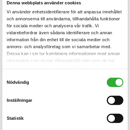
Denna webbplats använder cookies
PRODUKTNUMMER
A465821
Vi använder enhetsidentifierare för att anpassa innehållet
och annonserna till användarna, tillhandahålla funktioner
för sociala medier och analysera vår trafik. Vi
vidarebefordrar även sådana identifierare och annan
information från din enhet till de sociala medier och
annons- och analysföretag som vi samarbetar med.
TILLGÄNGLIGA TILLVAL
Dessa kan i sin tur kombinera informationen med annan
information som du har tillhandahållit eller som de har
samlat in när du har använt deras tjänster.
BEVATTNINGSSYSTEM MED 60 LITERS VATTENTANK
Samtyckesval
Nödvändig
A37431
SIDOBORSTE
Inställningar
A35698
Statistik
HIGH OPTIFLOAT® INDICATOR ARROWS
A481462