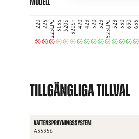
Anpassningsbar
Anpassningsbar
Anpassningsbar
Inkompatibel
Inkompatibel
Inkompatibel
Kompatibel
Kompatibel
Kompatibel
Kompatibel
Kompatibel
Kompatibel
Kompatibel
Kompatibel
Kompatibel
MODELL
220
225
225LPG
313S
320S
320S+
420
423
520
523
525LPG
528
530
630
63
TILLGÄNGLIGA TILLVAL
VATTENSPRAYNINGSSYSTEM
A35956