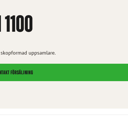
 1100
or skopformad uppsamlare.
NTAKT FÖRSÄLJNING