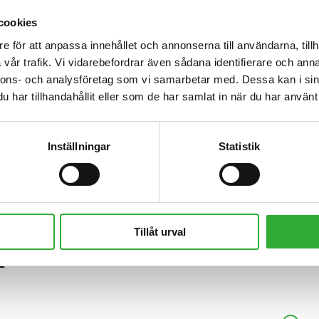
cookies
1100 mm
e för att anpassa innehållet och annonserna till användarna, tillh
1100 mm
vår trafik. Vi vidarebefordrar även sådana identifierare och anna
nnons- och analysföretag som vi samarbetar med. Dessa kan i sin
1356 mm
har tillhandahållit eller som de har samlat in när du har använt 
A35945
Inställningar
Statistik
Tillåt urval
R