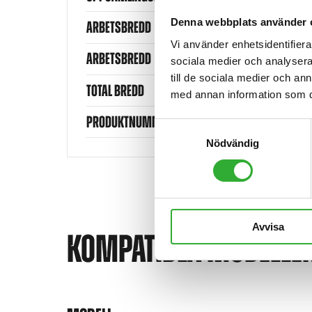
Denna webbplats använder 
ARBETSBREDD
Vi använder enhetsidentifierar
ARBETSBREDD
sociala medier och analysera 
till de sociala medier och a
TOTAL BREDD
med annan information som du 
PRODUKTNUMMER
Samtyckesval
Nödvändig
Avvisa
KOMPATIBLA MODELLE