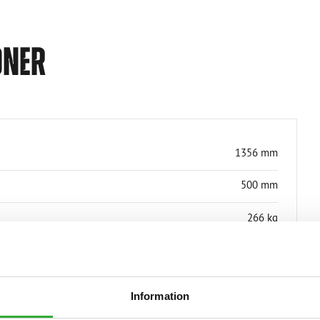
ONER
1356 mm
500 mm
266 kg
20-35 l/min
120 l
Information
370 l