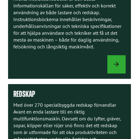
informationskällan för säker, effektiv och korrekt
användning av både lastare och redskap.
Instruktionsböckerna innehåller beskrivningar,
underhållsanvisningar och tekniska specifikationer
för att hjälpa användare och tekniker att få ut det
mesta av maskinen – både för daglig användning,
felsökning och långsiktig maskinvård.
INSTRUKTION
REDSKAP
Med över 270 specialbyggda redskap förvandlar
Avant en enda lastare till en riktig
multifunktionsmaskin. Oavsett om du lyfter, gräver,
sopar, klipper eller röjer snö finns det ett redskap
som är utformade för att öka produktiviteten och
mångsidigheten under alla årstider och