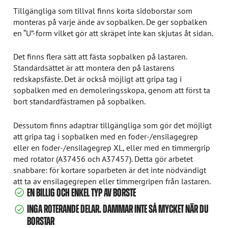
Tillgängliga som tillval finns korta sidoborstar som
monteras på varje ände av sopbalken. De ger sopbalken
en “U”-form vilket gör att skräpet inte kan skjutas åt sidan.
Det finns flera sätt att fästa sopbalken på lastaren.
Standardsättet är att montera den på lastarens
redskapsfäste. Det är också möjligt att gripa tag i
sopbalken med en demoleringsskopa, genom att först ta
bort standardfästramen på sopbalken.
Dessutom finns adaptrar tillgängliga som gör det möjligt
att gripa tag i sopbalken med en foder-/ensilagegrep
eller en foder-/ensilagegrep XL, eller med en timmergrip
med rotator (A37456 och A37457). Detta gör arbetet
snabbare: för kortare soparbeten är det inte nödvändigt
att ta av ensilagegrepen eller timmergripen från lastaren.
EN BILLIG OCH ENKEL TYP AV BORSTE
INGA ROTERANDE DELAR. DAMMAR INTE SÅ MYCKET NÄR DU
BORSTAR