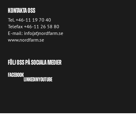
KONTAKTA OSS
Tel. +46-11 19 70 40
Telefax +46-11 26 58 80
E-mail: info(at)nordfarm.se
www.nordfarm.se
FÖLJ OSS PÅ SOCIALA MEDIER
FACEBOOK
LINKEDIN
YOUTUBE
COPYRIGHT © 2026 AVANT TECNO OY
COOKIE SETTINGS
PRIVACY POLICY