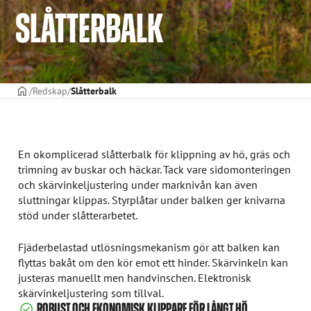
SLÅTTERBALK
STARTSIDAN
Redskap
Slåtterbalk
En okomplicerad slåtterbalk för klippning av hö, gräs och
trimning av buskar och häckar. Tack vare sidomonteringen
och skärvinkeljustering under marknivån kan även
sluttningar klippas. Styrplåtar under balken ger knivarna
stöd under slåtterarbetet.
Fjäderbelastad utlösningsmekanism gör att balken kan
flyttas bakåt om den kör emot ett hinder. Skärvinkeln kan
justeras manuellt men handvinschen. Elektronisk
skärvinkeljustering som tillval.
ROBUST OCH EKONOMISK KLIPPARE FÖR LÅNGT HÖ