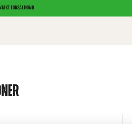
NTAKT FÖRSÄLJNING
ONER
1421 mm