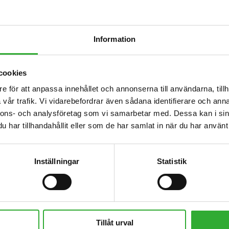
866 mm
390 l
Information
210 kg
cookies
805 mm
e för att anpassa innehållet och annonserna till användarna, tillh
vår trafik. Vi vidarebefordrar även sådana identifierare och anna
20-30 l/min
nnons- och analysföretag som vi samarbetar med. Dessa kan i sin
har tillhandahållit eller som de har samlat in när du har använt 
1250 mm
1250 mm
Inställningar
Statistik
1421 mm
A454499
Tillåt urval