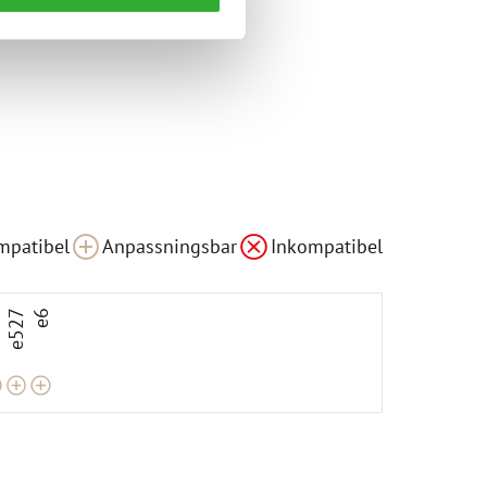
ar
Anpassningsbar
Anpassningsbar
mpatibel
Anpassningsbar
Inkompatibel
3
e527
e6