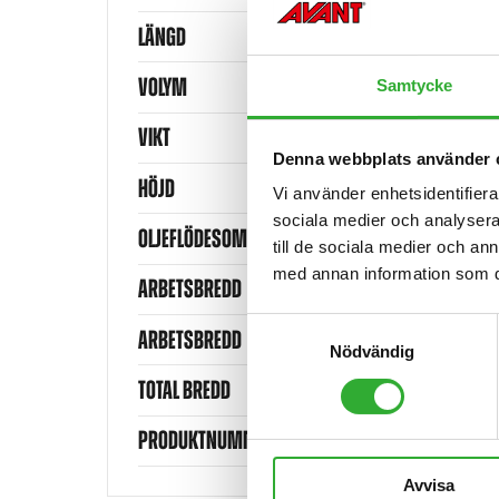
LÄNGD
VOLYM
Samtycke
VIKT
Denna webbplats använder 
HÖJD
Vi använder enhetsidentifierar
sociala medier och analysera 
OLJEFLÖDESOMRÅDE
till de sociala medier och a
med annan information som du 
ARBETSBREDD
Samtyckesval
ARBETSBREDD
Nödvändig
TOTAL BREDD
PRODUKTNUMMER
Avvisa