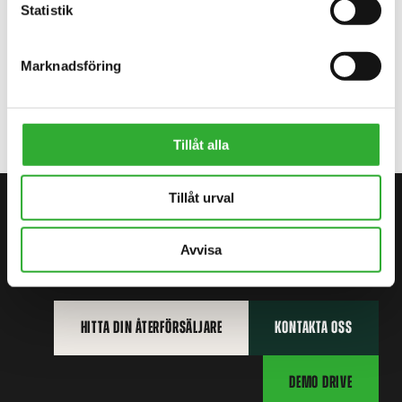
TILLGÄNGLIGA TILLVAL
Statistik
Marknadsföring
SÅMASKIN FÖR SMÅFRÖN
A21193
Tillåt alla
Tillåt urval
KONTAKTA OSS
BÖRJA DIN RESA MED AVANT
Avvisa
HITTA DIN ÅTERFÖRSÄLJARE
KONTAKTA OSS
DEMO DRIVE