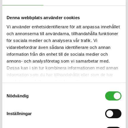
KOMPATIBLA MODELLER
Denna webbplats använder cookies
Vi använder enhetsidentifierare för att anpassa innehållet
Inkompatibel
Inkompatibel
Inkompatibel
Inkompatibel
Inkompatibel
Inkompatibel
Inkompatibel
Inkompatibel
Inkompatibel
Inkompatibel
Inkompatibel
Inkompatibel
Inkompatibel
MODELL
och annonserna till användarna, tillhandahålla funktioner
Kompatibel
Kompatibel
Kompatibel
Kompatibel
Kompatibel
för sociala medier och analysera vår trafik. Vi
Kompatibel
Anpassningsbar
Inkompatibel
vidarebefordrar även sådana identifierare och annan
Inkompatibel
Inkompatibel
Inkompatibel
Inkompatibel
Inkompatibel
information från din enhet till de sociala medier och
Kompatibel
Kompatibel
Kompatibel
Kompatibel
Kompatibel
Kompatibel
Kompatibel
Kompatibel
Kompatibel
Kompatibel
Kompatibel
Kompatibel
Kompatibel
220
225
225LPG
313S
320S
320S+
420
423
520
523
525LPG
528
530
630
635
635i
640
640i
annons- och analysföretag som vi samarbetar med.
Inkompatibel
Dessa kan i sin tur kombinera informationen med annan
information som du har tillhandahållit eller som de har
645i
650i
735
735i
745
750
755i
760i
845
850
855i
860i
R20
R28
R35
e5
e513
e527
samlat in när du har använt deras tjänster.
Samtyckesval
e6
Nödvändig
Inställningar