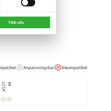
Tillåt alla
ar
Anpassningsbar
Anpassningsbar
mpatibel
Anpassningsbar
Inkompatibel
3
e527
e6