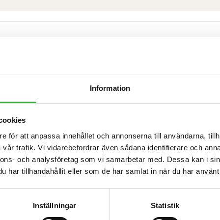
ONER
Information
cookies
e för att anpassa innehållet och annonserna till användarna, tillh
vår trafik. Vi vidarebefordrar även sådana identifierare och anna
665 l
nnons- och analysföretag som vi samarbetar med. Dessa kan i sin
250 kg
har tillhandahållit eller som de har samlat in när du har använt 
1800 mm
Inställningar
Statistik
A443761